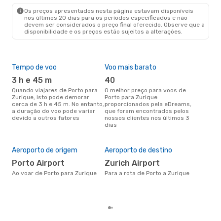
ZRH
- OPO
Os preços apresentados nesta página estavam disponíveis
nos últimos 20 dias para os períodos especificados e não
devem ser considerados o preço final oferecido. Observe que a
disponibilidade e os preços estão sujeitos a alterações.
Tempo de voo
Voo mais barato
Épo
3 h e 45 m
40
j
Quando viajares de Porto para
O melhor preço para voos de
junho é a altura mais
Zurique, isto pode demorar
Porto para Zurique
conc
cerca de 3 h e 45 m. No entanto,
proporcionados pela eDreams,
par
a duração do voo pode variar
que foram encontrados pelos
dad
devido a outros fatores
nossos clientes nos últimos 3
clie
dias
Pre
de 
Aeroporto de origem
Aeroporto de destino
12
Porto Airport
Zurich Airport
Um voo de Porto para Zurique na
eDr
Ao voar de Porto para Zurique
Para a rota de Porto a Zurique
com
dos