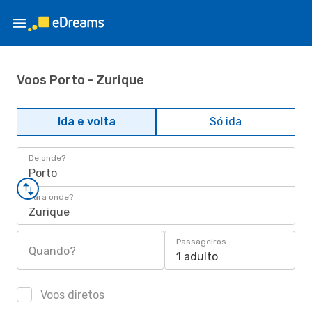
Voos Porto - Zurique
Ida e volta
Só ida
De onde?
Porto
Para onde?
Zurique
Passageiros
Quando?
1 adulto
Voos diretos