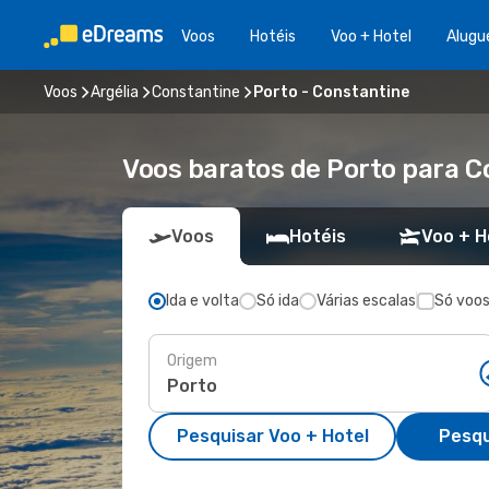
Voos
Hotéis
Voo + Hotel
Alugu
Voos
Argélia
Constantine
Porto - Constantine
Voos baratos de Porto para C
Voos
Hotéis
Voo + H
Ida e volta
Só ida
Várias escalas
Só voos
Origem
Pesquisar Voo + Hotel
Pesqu