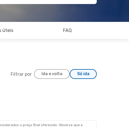
 úteis
FAQ
Filtrar por
Ida e volta
Só ida
siderados o preço final oferecido. Observe que a