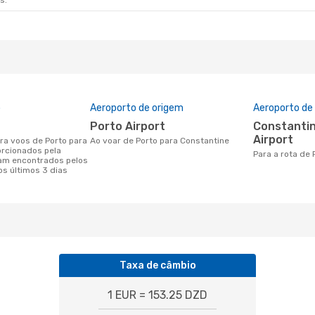
s.
o
Aeroporto de origem
Aeroporto de
Porto Airport
Constantine–Ain el Bey
Airport
Ao voar de Porto para Constantine
orcionados pela
Para a rota de
am encontrados pelos
os últimos 3 dias
Taxa de câmbio
1 EUR = 153.25 DZD