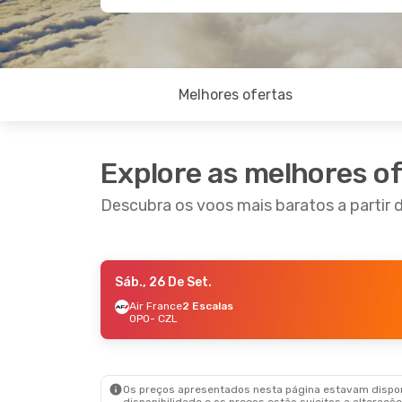
Melhores ofertas
Explore as melhores o
Descubra os voos mais baratos a partir 
Sáb., 26 De Set.
Ter., 15 De Set.
- Sáb., 19 De Set.
Air France
2 Escalas
OPO
- CZL
Air France
2 Escalas
OPO
- CZL
Air Algerie
2 Escalas
CZL
- OPO
Os preços apresentados nesta página estavam disponí