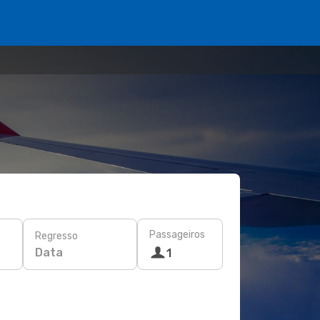
Passageiros
Regresso
Data
1