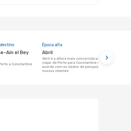
 destino
Época alta
Preço médi
abril
633 €
abril é a altura mais concorrida para
Um voo de Porto para Constantine na
viajar de Porto para Constantine de
eDreams cus
 Porto a Constantine
acordo com os dados de pesquisa dos
base nos da
nossos clientes
6 meses