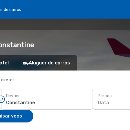
er de carros
onstantine
otel
Aluguer de carros
 diretos
Destino
Partida
Data
isar voos