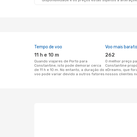
disponibilidade e os preços estão sujeitos a alteraçõe
Tempo de voo
Voo mais barat
11 h e 10 m
262
Quando viajares de Porto para
O melhor preço para voos de Porto para
Constantine, isto pode demorar cerca
Constantine prop
de 11 h e 10 m. No entanto, a duração do
eDreams, que for
voo pode variar devido a outros fatores
nossos clientes n