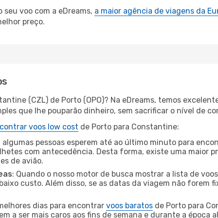
 o seu voo com a eDreams,
a maior agência de viagens da Eu
elhor preço.
os
tantine (CZL) de Porto (OPO)? Na eDreams, temos excelentes
les que lhe pouparão dinheiro, sem sacrificar o nível de co
contrar voos low cost
de Porto para Constantine:
 algumas pessoas esperem até ao último minuto para encont
hetes com antecedência. Desta forma, existe uma maior pr
tes de avião.
eas
: Quando o nosso motor de busca mostrar a lista de voos 
baixo custo. Além disso, se as datas da viagem não forem fi
 melhores dias para encontrar
voos baratos
de Porto para Co
dem a ser mais caros aos fins de semana e durante a época al