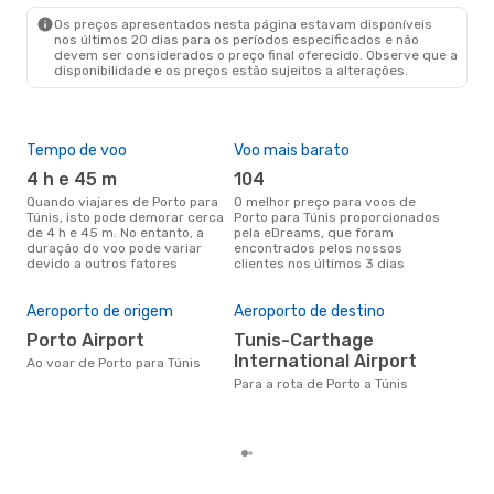
TUN
- OPO
Os preços apresentados nesta página estavam disponíveis
nos últimos 20 dias para os períodos especificados e não
devem ser considerados o preço final oferecido. Observe que a
disponibilidade e os preços estão sujeitos a alterações.
Tempo de voo
Voo mais barato
Épo
4 h e 45 m
104
ab
Quando viajares de Porto para
O melhor preço para voos de
abril é a altura mais concorrida
Túnis, isto pode demorar cerca
Porto para Túnis proporcionados
para
de 4 h e 45 m. No entanto, a
pela eDreams, que foram
de 
duração do voo pode variar
encontrados pelos nossos
pes
devido a outros fatores
clientes nos últimos 3 dias
A m
res
Aeroporto de origem
Aeroporto de destino
a
Porto Airport
Tunis-Carthage
setembro é uma das melhores
International Airport
Ao voar de Porto para Túnis
altu
Para a rota de Porto a Túnis
com
com
clie