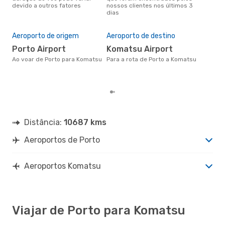
devido a outros fatores
nossos clientes nos últimos 3
clie
dias
A m
res
Aeroporto de origem
Aeroporto de destino
s
março é uma das melhores
Porto Airport
Komatsu Airport
alt
Ao voar de Porto para Komatsu
Para a rota de Porto a Komatsu
com
com
clie
Distância:
10687 kms
Aeroportos de Porto
Aeroportos Komatsu
Viajar de Porto para Komatsu