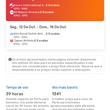
Swiss International Air Lines
2 Escalas
OPO
- KMQ
All Nippon Airways
2 Escalas
KMQ
- OPO
Seg., 12 De Out.
- Dom., 18 De Out.
Klm Royal Dutch Airlines
2 Escalas
OPO
- KMQ
Japan Airlines
2 Escalas
KMQ
- OPO
Os preços apresentados nesta página estavam disponíveis
nos últimos 20 dias para os períodos especificados e não
devem ser considerados o preço final oferecido. Observe que a
disponibilidade e os preços estão sujeitos a alterações.
Tempo de voo
Voo mais barato
Épo
39 horas
1341
ab
Quando viajares de Porto para
O melhor preço para voos de
abril é a altura mais concorrida
Komatsu, isto pode demorar
Porto para Komatsu
para
cerca de 39 horas. No entanto, a
proporcionados pela eDreams,
Kom
duração do voo pode variar
que foram encontrados pelos
dad