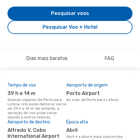
Pesquisar voos
Pesquisar Voo + Hotel
Dias mais baratos
FAQ
Tempo de voo
Aeroporto de origem
Pre
de 
39 h e 14 m
Porto Airport
14
Quando viajares de Porto para
Ao voar de Porto para Leticia
Leticia, isto pode demorar cerca
Um voo de Porto para Leticia na
de 39 h e 14 m. No entanto, a
eDr
duração do voo pode variar
€, 
devido a outros fatores
pre
Aeroporto de destino
Época alta
Alfredo V. Cobo
abril
International Airport
abril é a altura mais concorrida