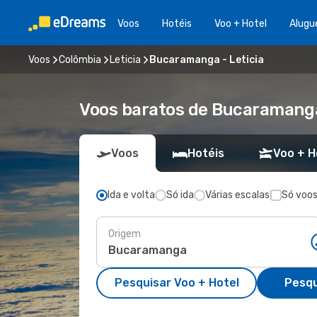
Voos
Hotéis
Voo + Hotel
Alugu
Voos
Colômbia
Leticia
Bucaramanga - Leticia
Voos baratos de Bucaramanga
Voos
Hotéis
Voo + H
Ida e volta
Só ida
Várias escalas
Só voos
Origem
Pesquisar Voo + Hotel
Pesqu