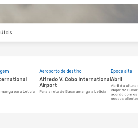
úteis
rigem
Aeroporto de destino
Época alta
Alfredo V. Cobo International
abril
Airport
abril é a altura mais concorrida para
viajar de Buca
amanga para Leticia
Para a rota de Bucaramanga a Leticia
acordo com os
nossos cliente