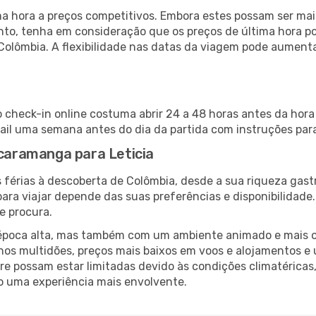
 hora a preços competitivos. Embora estes possam ser mais
nto, tenha em consideração que os preços de última hora p
Colômbia. A flexibilidade nas datas da viagem pode aument
 check-in online costuma abrir 24 a 48 horas antes da hora
il uma semana antes do dia da partida com instruções para
ucaramanga para Leticia
 férias à descoberta de Colômbia, desde a sua riqueza gast
ara viajar depende das suas preferências e disponibilidade
e procura.
poca alta, mas também com um ambiente animado e mais ofert
s multidões, preços mais baixos em voos e alojamentos e 
vre possam estar limitadas devido às condições climatéricas
o uma experiência mais envolvente.