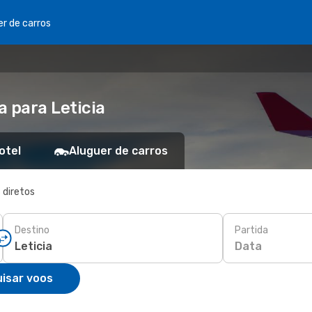
er de carros
 para Leticia
otel
Aluguer de carros
 diretos
Destino
Partida
Data
isar voos