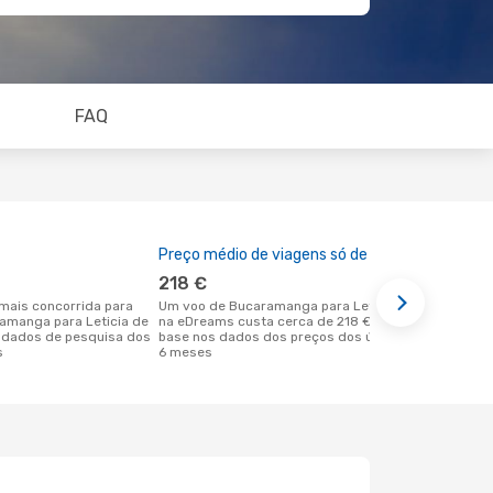
FAQ
Preço médio de viagens só de ida
A melhor al
218 €
janeiro
Um voo de Bucaramanga para Leticia
agosto é uma das melhores alturas
ramanga para Leticia de
na eDreams custa cerca de 218 €, com
para voar pa
 dados de pesquisa dos
base nos dados dos preços dos últimos
Bucaramang
s
6 meses
reais dos no