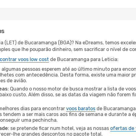
os
cia (LET) de Bucaramanga (BGA)? Na eDreams, temos excelen
les que lhe pouparão dinheiro, sem sacrificar o nível de co
contrar voos low cost
de Bucaramanga para Leticia:
 algumas pessoas esperem até ao último minuto para encont
hetes com antecedência. Desta forma, existe uma maior pr
tes de avião.
eas
: Quando o nosso motor de busca mostrar a lista de voos 
baixo custo. Além disso, se as datas da viagem não forem fi
 melhores dias para encontrar
voos baratos
de Bucaramanga p
es tendem a ser mais caros aos fins de semana e durante a é
 conseguir uma pechincha.
dade
: se pretende ficar num hotel, veja as nossas
ofertas de
recer-lhe grandes descontos no pacote total.