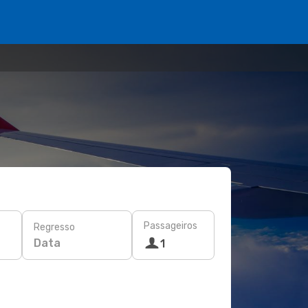
Passageiros
Regresso
Data
1