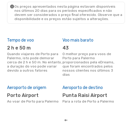
PMO
- OPO
Os preços apresentados nesta página estavam disponíveis
nos últimos 20 dias para os períodos especificados e não
devem ser considerados o preço final oferecido. Observe que a
disponibilidade e os preços estão sujeitos a alterações.
Tempo de voo
Voo mais barato
Épo
2 h e 50 m
43
ab
Quando viajares de Porto para
O melhor preço para voos de
abril é a altura mais concorrida
Palermo, isto pode demorar
Porto para Palermo
para
cerca de 2 h e 50 m. No entanto,
proporcionados pela eDreams,
Pal
a duração do voo pode variar
que foram encontrados pelos
dad
devido a outros fatores
nossos clientes nos últimos 3
clie
dias
Pre
de 
21
Aeroporto de origem
Aeroporto de destino
Um voo de Porto para Palermo
Porto Airport
Punta Raisi Airport
na 
Ao voar de Porto para Palermo
Para a rota de Porto a Palermo
€, 
pre