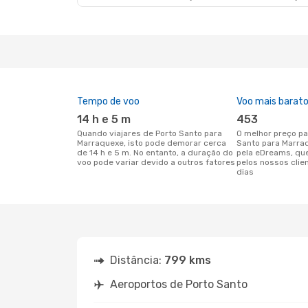
Tempo de voo
Voo mais barat
14 h e 5 m
453
Quando viajares de Porto Santo para
O melhor preço para voos de Porto
Marraquexe, isto pode demorar cerca
Santo para Marra
de 14 h e 5 m. No entanto, a duração do
pela eDreams, qu
voo pode variar devido a outros fatores
pelos nossos clie
dias
Distância:
799 kms
Aeroportos de Porto Santo