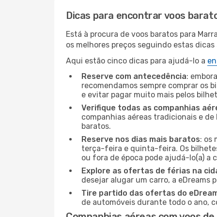
Dicas para encontrar voos barat
Está à procura de voos baratos para Marr
os melhores preços seguindo estas dicas s
Aqui estão cinco dicas para ajudá-lo a
en
Reserve com antecedência
: embora
recomendamos sempre comprar os bil
e evitar pagar muito mais pelos bilhe
Verifique todas as companhias aér
companhias aéreas tradicionais e de 
baratos.
Reserve nos dias mais baratos
: os
terça-feira e quinta-feira. Os bilhet
ou fora de época pode ajudá-lo(a) a
Explore as ofertas de férias na ci
desejar alugar um carro, a eDreams 
Tire partido das ofertas do eDrea
de automóveis durante todo o ano, co
Companhias aéreas com voos de