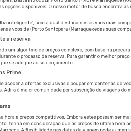
ples. Basta introduzir Porto Santo (PXO) e Marraquexe (RAK
as opções disponíveis. O nosso motor de busca encontra as 
 inteligente”, com a qual destacamos os voos mais compet
r apenas voos de {Porto Santopara {Marraquexedas suas compa
te a reserva
do um algoritmo de preços complexo, com base na procura e
durante o processo de reserva. Para garantir o melhor preço
 que se adeque ao seu orçamento.
ms Prime
de aceder a ofertas exclusivas e poupar em centenas de voo
s. Adira à maior comunidade por subscrição de viagens do
eams
 hora a preços competitivos. Embora estes possam ser mais
nto, tenha em consideração que os preços de última hora p
Marrocos. A flexibilidade nas datas da viagem pode aumenta