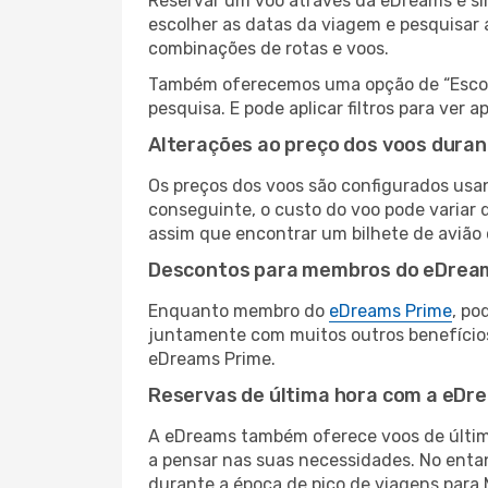
Reservar um voo através da eDreams é sim
escolher as datas da viagem e pesquisar 
combinações de rotas e voos.
Também oferecemos uma opção de “Escolha
pesquisa. E pode aplicar filtros para ve
Alterações ao preço dos voos duran
Os preços dos voos são configurados usan
conseguinte, o custo do voo pode variar 
assim que encontrar um bilhete de avião
Descontos para membros do eDrea
Enquanto membro do
eDreams Prime
, po
juntamente com muitos outros benefício
eDreams Prime.
Reservas de última hora com a eDr
A eDreams também oferece voos de última
a pensar nas suas necessidades. No enta
durante a época de pico de viagens para 