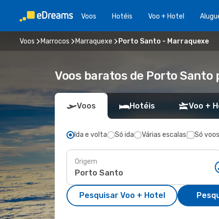
Voos
Hotéis
Voo + Hotel
Alugu
Voos
Marrocos
Marraquexe
Porto Santo - Marraquexe
Voos baratos de Porto Santo
Voos
Hotéis
Voo + H
Ida e volta
Só ida
Várias escalas
Só voos
Origem
Pesquisar Voo + Hotel
Pesqu