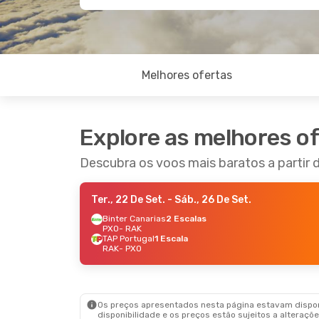
Melhores ofertas
Explore as melhores o
Descubra os voos mais baratos a partir
Ter., 22 De Set.
- Sáb., 26 De Set.
Binter Canarias
2 Escalas
PXO
- RAK
TAP Portugal
1 Escala
RAK
- PXO
Os preços apresentados nesta página estavam disponí
disponibilidade e os preços estão sujeitos a alteraçõe