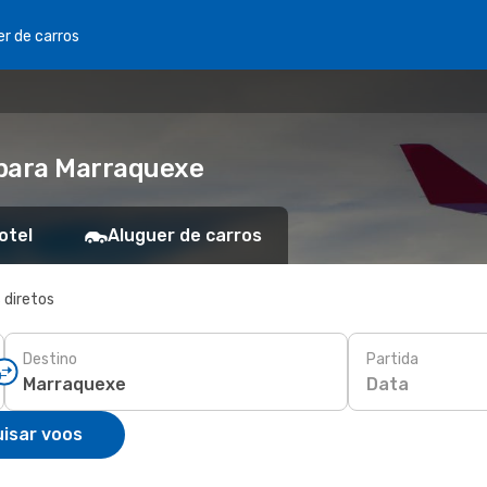
er de carros
 para Marraquexe
otel
Aluguer de carros
 diretos
Destino
Partida
Data
isar voos