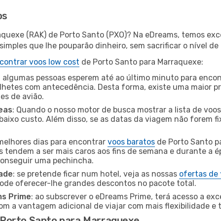
os
aquexe (RAK) de Porto Santo (PXO)? Na eDreams, temos exce
imples que lhe pouparão dinheiro, sem sacrificar o nível de
contrar voos low cost
de Porto Santo para Marraquexe:
 algumas pessoas esperem até ao último minuto para encont
hetes com antecedência. Desta forma, existe uma maior pr
tes de avião.
eas
: Quando o nosso motor de busca mostrar a lista de voos 
baixo custo. Além disso, se as datas da viagem não forem fi
 melhores dias para encontrar
voos baratos
de Porto Santo p
es tendem a ser mais caros aos fins de semana e durante a é
 conseguir uma pechincha.
dade
: se pretende ficar num hotel, veja as nossas
ofertas de
pode oferecer-lhe grandes descontos no pacote total.
ms Prime
: ao subscrever o eDreams Prime, terá acesso a exc
m a vantagem adicional de viajar com mais flexibilidade e 
 Porto Santo para Marraquexe