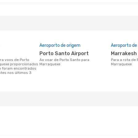
o
Aeroporto de origem
Aeroporto de
Porto Santo Airport
Marrakesh
Ao voar de Porto Santo para
Para a rota de Porto Santo a
quexe proporcionados
Marraquexe
Marraquexe
e foram encontrados
ntes nos últimos 3