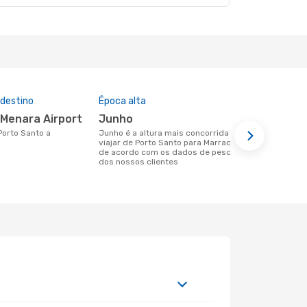
 destino
Época alta
Preço médi
 Menara Airport
junho
395 €
junho é a altura mais concorrida para
Um voo de Porto Santo para Marraquexe
viajar de Porto Santo para Marraquexe
na eDreams 
de acordo com os dados de pesquisa
base nos da
dos nossos clientes
6 meses