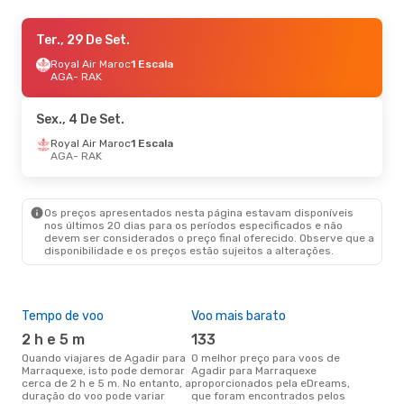
Sáb., 3 De Out.
Ter., 29 De Set.
- Sáb., 10 De Out.
Royal Air Maroc
Royal Air Maroc
1 Escala
1 Escala
AGA
AGA
- RAK
- RAK
Royal Air Maroc
1 Escala
RAK
- AGA
Sex., 4 De Set.
Qui., 3 De Set.
Royal Air Maroc
- Qui., 3 De Set.
1 Escala
AGA
- RAK
Royal Air Maroc
1 Escala
AGA
- RAK
Royal Air Maroc
1 Escala
RAK
- AGA
Os preços apresentados nesta página estavam disponíveis
nos últimos 20 dias para os períodos especificados e não
devem ser considerados o preço final oferecido. Observe que a
disponibilidade e os preços estão sujeitos a alterações.
Tempo de voo
Voo mais barato
Épo
2 h e 5 m
133
j
Quando viajares de Agadir para
O melhor preço para voos de
junho é a altura mais
Marraquexe, isto pode demorar
Agadir para Marraquexe
conc
cerca de 2 h e 5 m. No entanto, a
proporcionados pela eDreams,
par
duração do voo pode variar
que foram encontrados pelos
os 