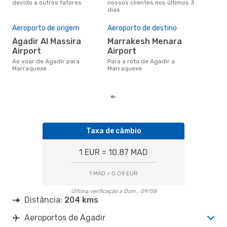
devido a outros fatores
nossos clientes nos últimos 3
nos
dias
A m
res
Aeroporto de origem
Aeroporto de destino
d
Agadir Al Massira
Marrakesh Menara
Airport
Airport
fevereiro é uma das melhores
altu
Ao voar de Agadir para
Para a rota de Agadir a
Mar
Marraquexe
Marraquexe
Aga
reai
Taxa de câmbio
1 EUR = 10.87 MAD
1 MAD = 0.09 EUR
Última verificação a Dom., 09/08
Distância:
204 kms
Aeroportos de Agadir