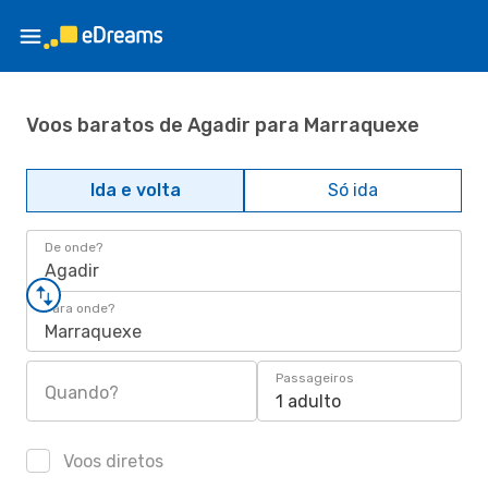
Voos baratos de Agadir para Marraquexe
Ida e volta
Só ida
De onde?
Agadir
Para onde?
Marraquexe
Passageiros
Quando?
1 adulto
Voos diretos