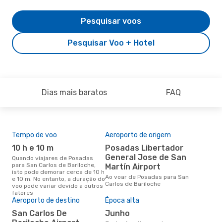
Pesquisar voos
Pesquisar Voo + Hotel
Dias mais baratos
FAQ
Tempo de voo
Aeroporto de origem
Pre
de 
10 h e 10 m
Posadas Libertador
2
General Jose de San
Quando viajares de Posadas
para San Carlos de Bariloche,
Martín Airport
Um voo de Posadas para San
isto pode demorar cerca de 10 h
Car
Ao voar de Posadas para San
e 10 m. No entanto, a duração do
cus
Carlos de Bariloche
voo pode variar devido a outros
nos
fatores
últ
Aeroporto de destino
Época alta
San Carlos De
junho