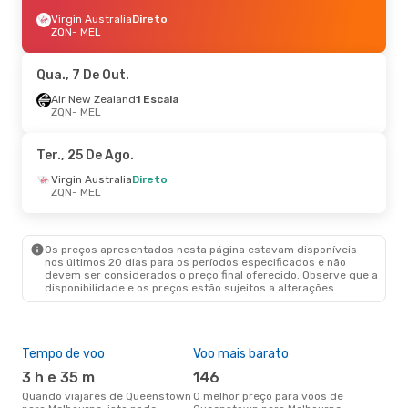
Virgin Australia
Direto
ZQN
- MEL
Qua., 7 De Out.
Air New Zealand
1 Escala
ZQN
- MEL
Ter., 25 De Ago.
Virgin Australia
Direto
ZQN
- MEL
Os preços apresentados nesta página estavam disponíveis
nos últimos 20 dias para os períodos especificados e não
devem ser considerados o preço final oferecido. Observe que a
disponibilidade e os preços estão sujeitos a alterações.
Tempo de voo
Voo mais barato
Épo
3 h e 35 m
146
j
Quando viajares de Queenstown
O melhor preço para voos de
junho é a altura mais