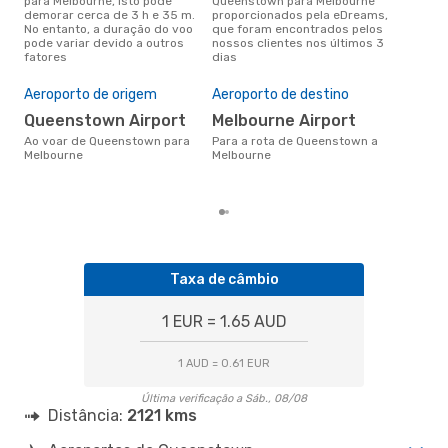
para Melbourne, isto pode
Queenstown para Melbourne
conc
demorar cerca de 3 h e 35 m.
proporcionados pela eDreams,
Que
No entanto, a duração do voo
que foram encontrados pelos
aco
pode variar devido a outros
nossos clientes nos últimos 3
pes
fatores
dias
Pre
de 
Aeroporto de origem
Aeroporto de destino
2
Queenstown Airport
Melbourne Airport
Um voo de Queenstown para
Mel
Ao voar de Queenstown para
Para a rota de Queenstown a
cer
Melbourne
Melbourne
dad
mes
Taxa de câmbio
1 EUR = 1.65 AUD
1 AUD = 0.61 EUR
Última verificação a Sáb., 08/08
Distância:
2121 kms