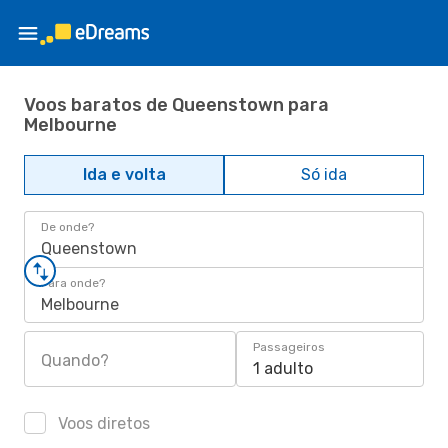
Voos baratos de Queenstown para
Melbourne
Ida e volta
Só ida
De onde?
Queenstown
Para onde?
Melbourne
Passageiros
Quando?
1 adulto
Voos diretos