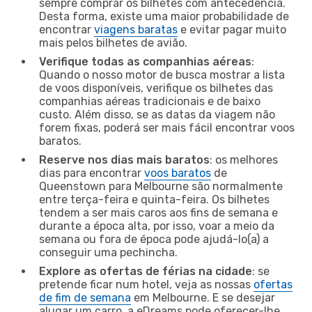
sempre comprar os bilhetes com antecedência.
Desta forma, existe uma maior probabilidade de
encontrar
viagens baratas
e evitar pagar muito
mais pelos bilhetes de avião.
Verifique todas as companhias aéreas
:
Quando o nosso motor de busca mostrar a lista
de voos disponíveis, verifique os bilhetes das
companhias aéreas tradicionais e de baixo
custo. Além disso, se as datas da viagem não
forem fixas, poderá ser mais fácil encontrar voos
baratos.
Reserve nos dias mais baratos
: os melhores
dias para encontrar
voos baratos
de
Queenstown para Melbourne são normalmente
entre terça-feira e quinta-feira. Os bilhetes
tendem a ser mais caros aos fins de semana e
durante a época alta, por isso, voar a meio da
semana ou fora de época pode ajudá-lo(a) a
conseguir uma pechincha.
Explore as ofertas de férias na cidade
: se
pretende ficar num hotel, veja as nossas
ofertas
de fim de semana
em Melbourne. E se desejar
alugar um carro, a eDreams pode oferecer-lhe