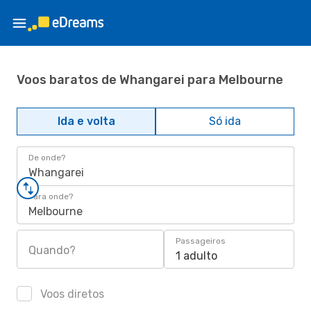
Voos baratos de Whangarei para Melbourne
Ida e volta
Só ida
De onde?
Whangarei
Para onde?
Melbourne
Passageiros
Quando?
1 adulto
Voos diretos