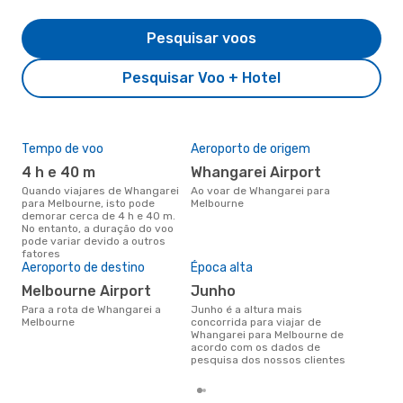
Pesquisar voos
Pesquisar Voo + Hotel
Tempo de voo
Aeroporto de origem
Pre
de 
4 h e 40 m
Whangarei Airport
29
Quando viajares de Whangarei
Ao voar de Whangarei para
para Melbourne, isto pode
Melbourne
Um voo de Whangarei para
demorar cerca de 4 h e 40 m.
Mel
No entanto, a duração do voo
cer
pode variar devido a outros
dad
fatores
mes
Aeroporto de destino
Época alta
Melbourne Airport
junho
Para a rota de Whangarei a
junho é a altura mais
Melbourne
concorrida para viajar de
Whangarei para Melbourne de
acordo com os dados de
pesquisa dos nossos clientes