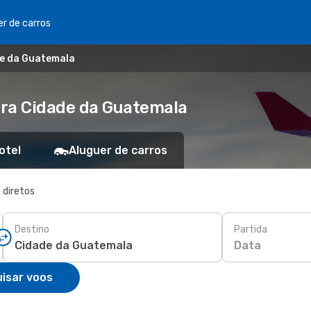
er de carros
de da Guatemala
ara Cidade da Guatemala
otel
Aluguer de carros
 diretos
Destino
Partida
Data
isar voos