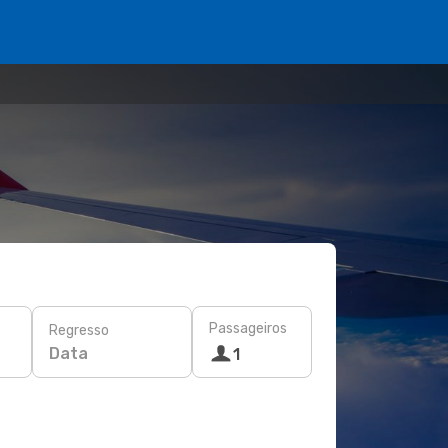
Passageiros
Regresso
Data
1