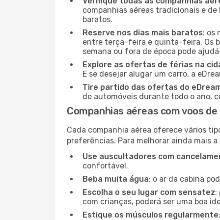
Verifique todas as companhias aér
companhias aéreas tradicionais e de 
baratos.
Reserve nos dias mais baratos
: os
entre terça-feira e quinta-feira. Os 
semana ou fora de época pode ajudá-
Explore as ofertas de férias na ci
E se desejar alugar um carro, a eDre
Tire partido das ofertas do eDrea
de automóveis durante todo o ano, co
Companhias aéreas com voos de 
Cada companhia aérea oferece vários tip
preferências. Para melhorar ainda mais a
Use auscultadores com cancelamen
confortável.
Beba muita água
: o ar da cabina po
Escolha o seu lugar com sensatez
:
com crianças, poderá ser uma boa ide
Estique os músculos regularmente