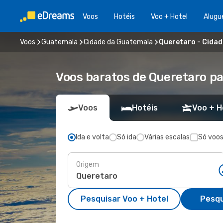
Voos
Hotéis
Voo + Hotel
Alugu
Voos
Guatemala
Cidade da Guatemala
Queretaro - Cida
Voos baratos de Queretaro p
Voos
Hotéis
Voo + H
Ida e volta
Só ida
Várias escalas
Só voos
Origem
Pesquisar Voo + Hotel
Pesqu