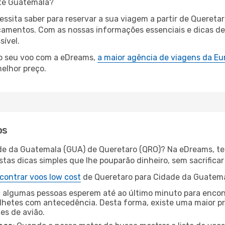
até Guatemala?
cessita saber para reservar a sua viagem a partir de Quere
amentos. Com as nossas informações essenciais e dicas de e
ível.
 o seu voo com a eDreams,
a maior agência de viagens da Eu
elhor preço.
os
ade da Guatemala (GUA) de Queretaro (QRO)? Na eDreams, te
as dicas simples que lhe pouparão dinheiro, sem sacrificar 
contrar voos low cost
de Queretaro para Cidade da Guatema
 algumas pessoas esperem até ao último minuto para encont
hetes com antecedência. Desta forma, existe uma maior pr
tes de avião.