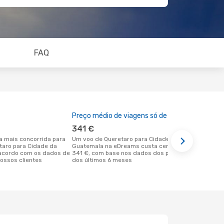
FAQ
Preço médio de viagens só de ida
A melhor al
341 €
agosto
Um voo de Queretaro para Cidade da
outubro é uma das melhores alturas
etaro para Cidade da
Guatemala na eDreams custa cerca de
para voar p
acordo com os dados de
341 €, com base nos dados dos preços
com partida
ossos clientes
dos últimos 6 meses
com os dado
clientes