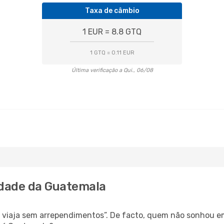
Taxa de câmbio
1 EUR = 8.8 GTQ
1 GTQ = 0.11 EUR
Última verificação a Qui., 06/08
idade da Guatemala
s, viaja sem arrependimentos”. De facto, quem não sonhou e