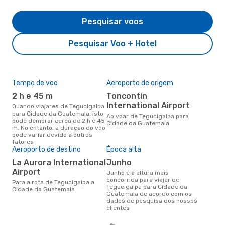
Pesquisar voos
Pesquisar Voo + Hotel
Tempo de voo
Aeroporto de origem
Pre
de 
2 h e 45 m
Toncontin
2
International Airport
Quando viajares de Tegucigalpa
para Cidade da Guatemala, isto
Um voo de Tegucigalpa para
Ao voar de Tegucigalpa para
pode demorar cerca de 2 h e 45
Cid
Cidade da Guatemala
m. No entanto, a duração do voo
eDr
pode variar devido a outros
com
fatores
dos
Aeroporto de destino
Época alta
La Aurora International
junho
Airport
junho é a altura mais
concorrida para viajar de
Para a rota de Tegucigalpa a
Tegucigalpa para Cidade da
Cidade da Guatemala
Guatemala de acordo com os
dados de pesquisa dos nossos
clientes