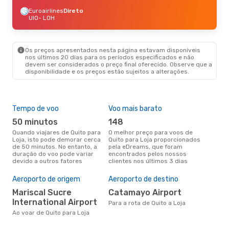
Euroairlines
Direto
UIO
- LOH
Os preços apresentados nesta página estavam disponíveis
nos últimos 20 dias para os períodos especificados e não
devem ser considerados o preço final oferecido. Observe que a
disponibilidade e os preços estão sujeitos a alterações.
Tempo de voo
Voo mais barato
Épo
50 minutos
148
ab
Quando viajares de Quito para
O melhor preço para voos de
abril é a altura mais concorrida
Loja, isto pode demorar cerca
Quito para Loja proporcionados
para
de 50 minutos. No entanto, a
pela eDreams, que foram
aco
duração do voo pode variar
encontrados pelos nossos
pes
devido a outros fatores
clientes nos últimos 3 dias
Pre
de 
Aeroporto de origem
Aeroporto de destino
21
Mariscal Sucre
Catamayo Airport
Um voo de Quito para Loja na
International Airport
eDr
Para a rota de Quito a Loja
com
Ao voar de Quito para Loja
dos