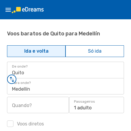
Voos baratos de Quito para Medellín
Ida e volta
Só ida
De onde?
Quito
Para onde?
Medellín
Passageiros
Quando?
1 adulto
Voos diretos