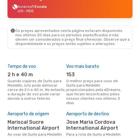
Avianca
1 Escala
UIO
- MDE
Os preços apresentados nesta página estavam disponíveis
nos últimos 20 dias para os períodos especificados e não
devem ser considerados o preço final oferecido. Observe que a
disponibilidade e os preços estão sujeitos a alterações.
Tempo de voo
Voo mais barato
Épo
2 h e 40 m
153
j
Quando viajares de Quito para
O melhor preço para voos de
junho é a altura mais
Medellín, isto pode demorar
Quito para Medellín
conc
cerca de 2 h e 40 m. No entanto,
proporcionados pela eDreams,
par
a duração do voo pode variar
que foram encontrados pelos
dad
devido a outros fatores
nossos clientes nos últimos 3
clie
dias
Pre
de 
Aeroporto de origem
Aeroporto de destino
19
Mariscal Sucre
Jose Maria Cordova
Um voo de Quito para Medellín
International Airport
International Airport
na 
€, 
Ao voar de Quito para Medellín
Para a rota de Quito a Medellín
pre