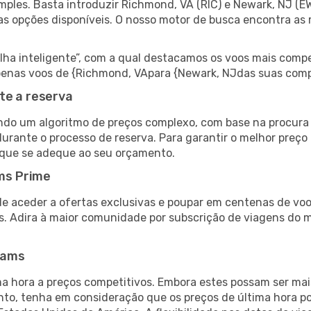
ples. Basta introduzir Richmond, VA (RIC) e Newark, NJ (EW
as opções disponíveis. O nosso motor de busca encontra as 
 inteligente”, com a qual destacamos os voos mais compet
r apenas voos de {Richmond, VApara {Newark, NJdas suas com
te a reserva
do um algoritmo de preços complexo, com base na procura e
urante o processo de reserva. Para garantir o melhor preço
 que se adeque ao seu orçamento.
ms Prime
de aceder a ofertas exclusivas e poupar em centenas de voo
s. Adira à maior comunidade por subscrição de viagens do
eams
 hora a preços competitivos. Embora estes possam ser mais
nto, tenha em consideração que os preços de última hora p