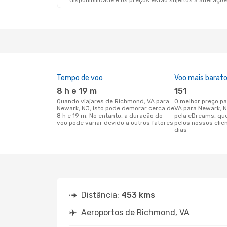
disponibilidade e os preços estão sujeitos a alteraçõe
Tempo de voo
Voo mais barat
8 h e 19 m
151
Quando viajares de Richmond, VA para
O melhor preço para voos de Richmond,
Newark, NJ, isto pode demorar cerca de
VA para Newark, 
8 h e 19 m. No entanto, a duração do
pela eDreams, qu
voo pode variar devido a outros fatores
pelos nossos clie
dias
Distância:
453 kms
Aeroportos de Richmond, VA