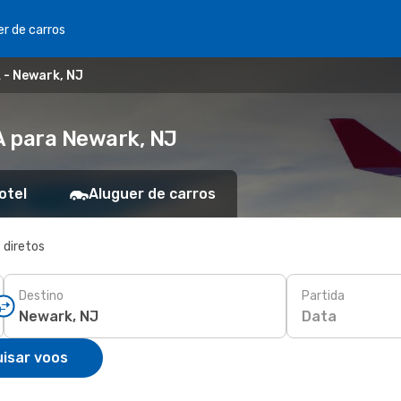
er de carros
 - Newark, NJ
A para Newark, NJ
otel
Aluguer de carros
 diretos
Destino
Partida
Data
isar voos