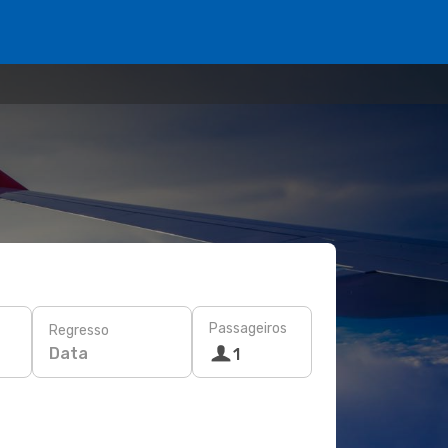
Passageiros
Regresso
Data
1