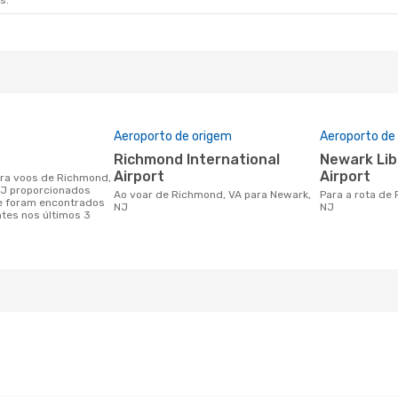
s.
o
Aeroporto de origem
Aeroporto de
Richmond International
Newark Liberty International
Airport
Airport
NJ proporcionados
Ao voar de Richmond, VA para Newark,
Para a rota de Richmond, VA a Newark,
e foram encontrados
NJ
NJ
ntes nos últimos 3