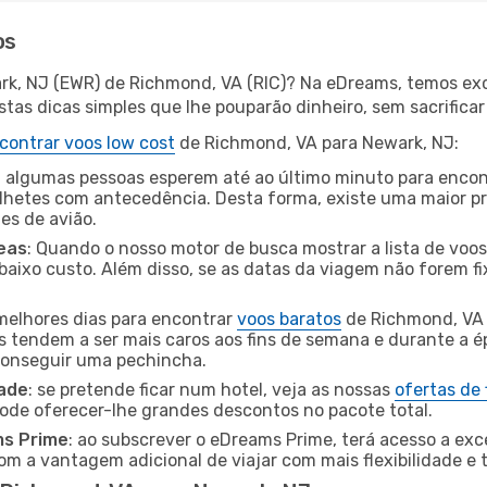
os
rk, NJ (EWR) de Richmond, VA (RIC)? Na eDreams, temos exc
as dicas simples que lhe pouparão dinheiro, sem sacrificar 
contrar voos low cost
de Richmond, VA para Newark, NJ:
 algumas pessoas esperem até ao último minuto para encont
hetes com antecedência. Desta forma, existe uma maior pr
tes de avião.
eas
: Quando o nosso motor de busca mostrar a lista de voos 
baixo custo. Além disso, se as datas da viagem não forem fi
 melhores dias para encontrar
voos baratos
de Richmond, VA 
es tendem a ser mais caros aos fins de semana e durante a é
 conseguir uma pechincha.
dade
: se pretende ficar num hotel, veja as nossas
ofertas de
pode oferecer-lhe grandes descontos no pacote total.
ms Prime
: ao subscrever o eDreams Prime, terá acesso a exc
m a vantagem adicional de viajar com mais flexibilidade e 