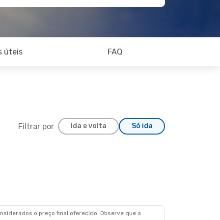
 úteis
FAQ
Filtrar por
Ida e volta
Só ida
siderados o preço final oferecido. Observe que a