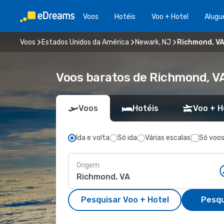
Voos
Hotéis
Voo + Hotel
Alugu
Voos
Estados Unidos da América
Newark, NJ
Richmond, VA
Voos baratos de Richmond, V
Voos
Hotéis
Voo + H
Ida e volta
Só ida
Várias escalas
Só voos
Origem
Pesquisar Voo + Hotel
Pesqu