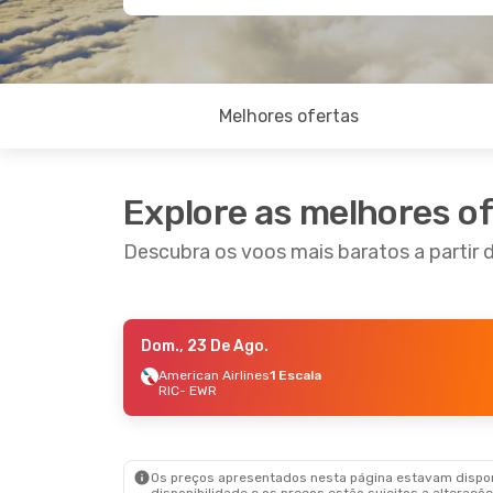
Melhores ofertas
Explore as melhores o
Descubra os voos mais baratos a partir
Dom., 23 De Ago.
Qui., 8 De Out.
- Sex., 9 De Out.
American Airlines
1 Escala
RIC
- EWR
American Airlines
1 Escala
RIC
- EWR
American Airlines
1 Escala
EWR
- RIC
Os preços apresentados nesta página estavam disponí