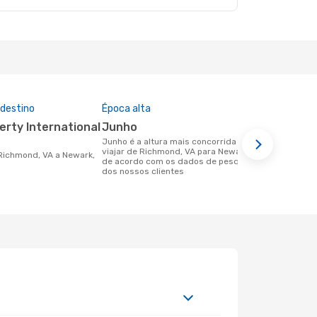
 destino
Época alta
Preço médi
junho
175 €
junho é a altura mais concorrida para
Um voo de Richmond, VA para Newark,
viajar de Richmond, VA para Newark, NJ
NJ na eDrea
de acordo com os dados de pesquisa
com base no
dos nossos clientes
últimos 6 m