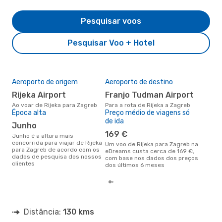
Pesquisar voos
Pesquisar Voo + Hotel
Aeroporto de origem
Aeroporto de destino
A m
res
Rijeka Airport
Franjo Tudman Airport
ju
Ao voar de Rijeka para Zagreb
Para a rota de Rijeka a Zagreb
Época alta
Preço médio de viagens só
junho é uma das melhores
de ida
altu
junho
com
169 €
aco
junho é a altura mais
nos
concorrida para viajar de Rijeka
Um voo de Rijeka para Zagreb na
para Zagreb de acordo com os
eDreams custa cerca de 169 €,
dados de pesquisa dos nossos
com base nos dados dos preços
clientes
dos últimos 6 meses
Distância:
130 kms