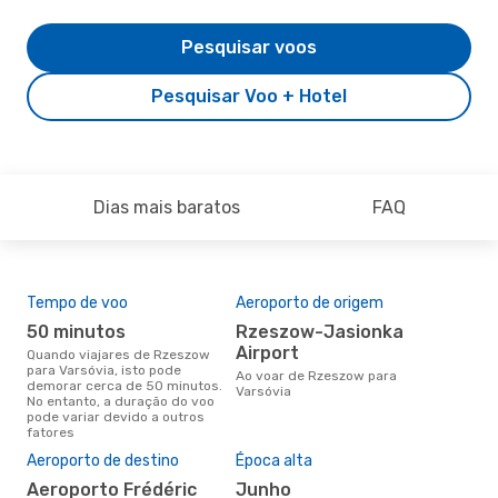
Pesquisar voos
Pesquisar Voo + Hotel
Dias mais baratos
FAQ
Tempo de voo
Aeroporto de origem
Com
ope
50 minutos
Rzeszow-Jasionka
Lo
Airport
Quando viajares de Rzeszow
para Varsóvia, isto pode
Companhias aéreas que viajam
Ao voar de Rzeszow para
demorar cerca de 50 minutos.
de 
Varsóvia
No entanto, a duração do voo
pode variar devido a outros
fatores
A m
Aeroporto de destino
Época alta
res
Aeroporto Frédéric
junho