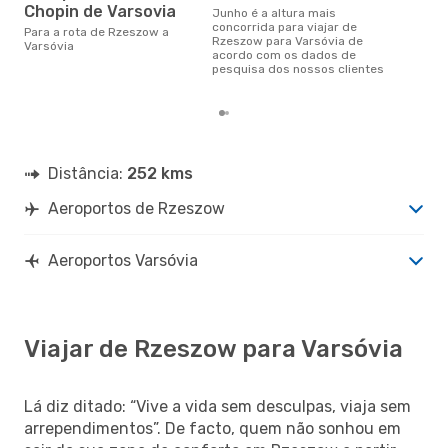
j
Chopin de Varsovia
junho é a altura mais
setembro é uma das melhores
concorrida para viajar de
Para a rota de Rzeszow a
altu
Rzeszow para Varsóvia de
Varsóvia
com
acordo com os dados de
aco
pesquisa dos nossos clientes
nos
Distância:
252 kms
Aeroportos de Rzeszow
Aeroportos Varsóvia
Viajar de Rzeszow para Varsóvia
Lá diz ditado: “Vive a vida sem desculpas, viaja sem
arrependimentos”. De facto, quem não sonhou em