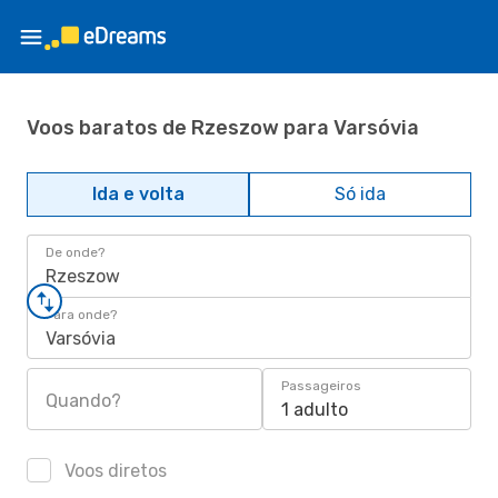
Voos baratos de Rzeszow para Varsóvia
Ida e volta
Só ida
De onde?
Rzeszow
Para onde?
Varsóvia
Passageiros
Quando?
1 adulto
Voos diretos