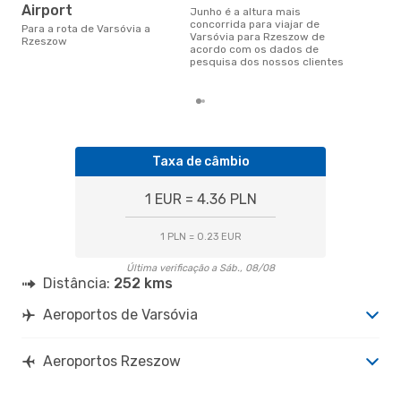
d
Airport
junho é a altura mais
junho é uma das melhores
concorrida para viajar de
Para a rota de Varsóvia a
alt
Varsóvia para Rzeszow de
Rzeszow
com
acordo com os dados de
aco
pesquisa dos nossos clientes
nos
Taxa de câmbio
1 EUR = 4.36 PLN
1 PLN = 0.23 EUR
Última verificação a Sáb., 08/08
Distância:
252 kms
Aeroportos de Varsóvia
Aeroportos Rzeszow