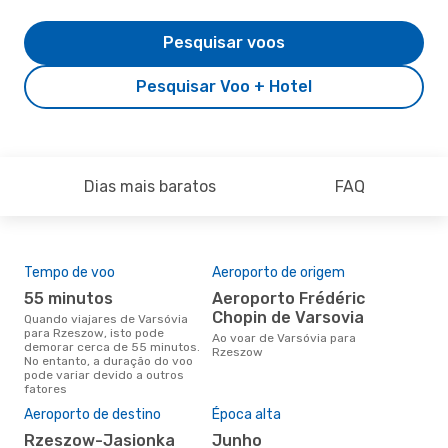
Pesquisar voos
Pesquisar Voo + Hotel
Dias mais baratos
FAQ
Tempo de voo
Aeroporto de origem
Com
ope
55 minutos
Aeroporto Frédéric
Lo
Chopin de Varsovia
Quando viajares de Varsóvia
para Rzeszow, isto pode
Companhias aéreas que viajam
Ao voar de Varsóvia para
demorar cerca de 55 minutos.
de 
Rzeszow
No entanto, a duração do voo
pode variar devido a outros
fatores
A m
Aeroporto de destino
Época alta
res
Rzeszow-Jasionka
junho