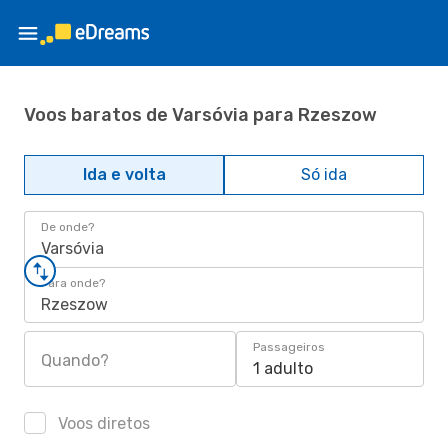
Voos baratos de Varsóvia para Rzeszow
Ida e volta
Só ida
De onde?
Varsóvia
Para onde?
Rzeszow
Passageiros
Quando?
1 adulto
Voos diretos