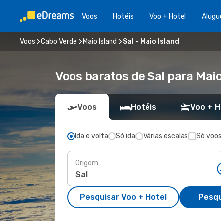
Voos
Hotéis
Voo + Hotel
Alugu
Voos
Cabo Verde
Maio Island
Sal - Maio Island
Voos baratos de Sal para Maio
Voos
Hotéis
Voo + H
Ida e volta
Só ida
Várias escalas
Só voos
Origem
Pesquisar Voo + Hotel
Pesqu