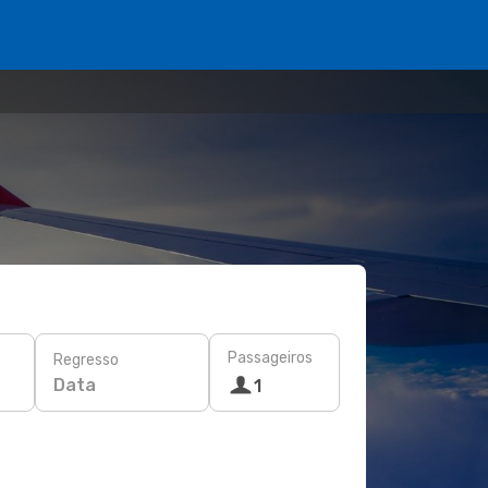
Passageiros
Regresso
Data
1