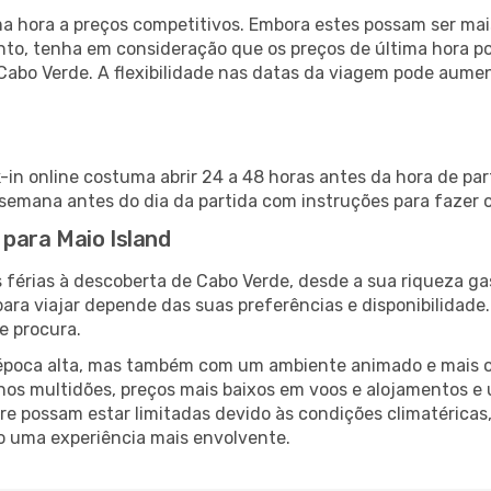
 hora a preços competitivos. Embora estes possam ser mais
nto, tenha em consideração que os preços de última hora p
Cabo Verde. A flexibilidade nas datas da viagem pode aume
k-in online costuma abrir 24 a 48 horas antes da hora de pa
emana antes do dia da partida com instruções para fazer o
 para Maio Island
 férias à descoberta de Cabo Verde, desde a sua riqueza ga
ara viajar depende das suas preferências e disponibilidade
e procura.
poca alta, mas também com um ambiente animado e mais ofert
s multidões, preços mais baixos em voos e alojamentos e 
vre possam estar limitadas devido às condições climatéricas
o uma experiência mais envolvente.