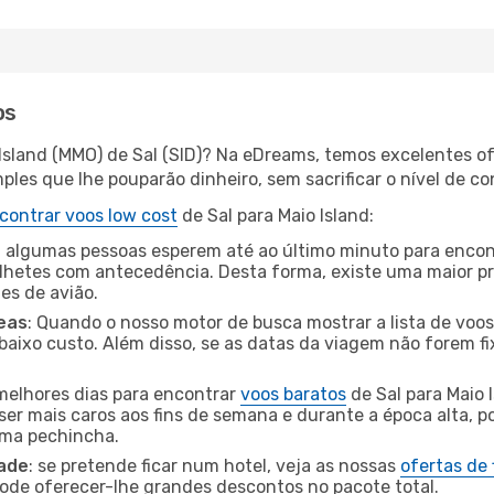
os
 Island (MMO) de Sal (SID)? Na eDreams, temos excelentes of
les que lhe pouparão dinheiro, sem sacrificar o nível de co
contrar voos low cost
de Sal para Maio Island:
 algumas pessoas esperem até ao último minuto para encont
hetes com antecedência. Desta forma, existe uma maior pr
tes de avião.
eas
: Quando o nosso motor de busca mostrar a lista de voos 
baixo custo. Além disso, se as datas da viagem não forem fi
 melhores dias para encontrar
voos baratos
de Sal para Maio 
ser mais caros aos fins de semana e durante a época alta, p
uma pechincha.
dade
: se pretende ficar num hotel, veja as nossas
ofertas de
pode oferecer-lhe grandes descontos no pacote total.