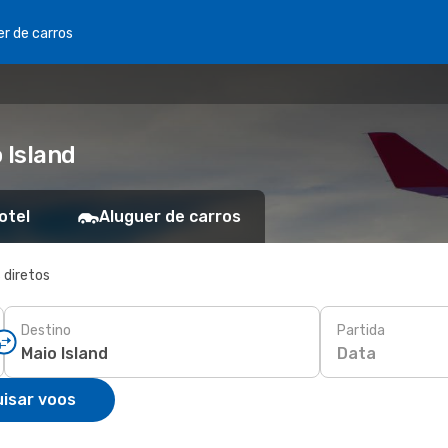
er de carros
 Island
otel
Aluguer de carros
 diretos
Destino
Partida
Data
isar voos