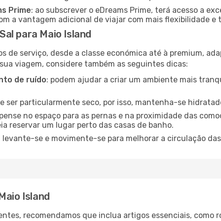
ms Prime
: ao subscrever o eDreams Prime, terá acesso a exc
m a vantagem adicional de viajar com mais flexibilidade e 
al para Maio Island
os de serviço, desde a classe económica até à premium, ad
 sua viagem, considere também as seguintes dicas:
to de ruído
: podem ajudar a criar um ambiente mais tranqu
de ser particularmente seco, por isso, mantenha-se hidratad
 pense no espaço para as pernas e na proximidade das comod
ia reservar um lugar perto das casas de banho.
: levante-se e movimente-se para melhorar a circulação das
Maio Island
ntes, recomendamos que inclua artigos essenciais, como r