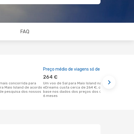
FAQ
Preço médio de viagens só de ida
A melhor al
264 €
agosto
Um voo de Sal para Maio Island na
setembro é uma das melhores alturas
ara Maio Island de acordo
eDreams custa cerca de 264 €, com
para voar pa
de pesquisa dos nossos
base nos dados dos preços dos últimos
em Sal de a
6 meses
dos nossos 