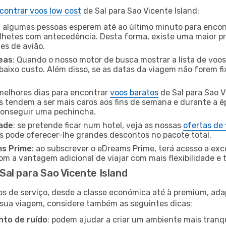
contrar voos low cost
de Sal para Sao Vicente Island:
 algumas pessoas esperem até ao último minuto para encont
hetes com antecedência. Desta forma, existe uma maior pr
tes de avião.
eas
: Quando o nosso motor de busca mostrar a lista de voos 
baixo custo. Além disso, se as datas da viagem não forem fi
 melhores dias para encontrar
voos baratos
de Sal para Sao 
es tendem a ser mais caros aos fins de semana e durante a é
 conseguir uma pechincha.
dade
: se pretende ficar num hotel, veja as nossas
ofertas de
s pode oferecer-lhe grandes descontos no pacote total.
ms Prime
: ao subscrever o eDreams Prime, terá acesso a exc
m a vantagem adicional de viajar com mais flexibilidade e 
al para Sao Vicente Island
os de serviço, desde a classe económica até à premium, ad
 sua viagem, considere também as seguintes dicas:
to de ruído
: podem ajudar a criar um ambiente mais tranqu