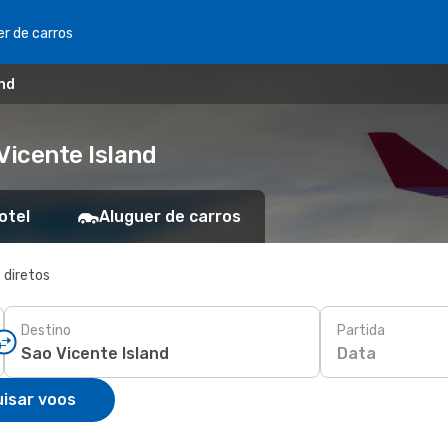
er de carros
and
Vicente Island
otel
Aluguer de carros
 diretos
Destino
Partida
Data
isar voos