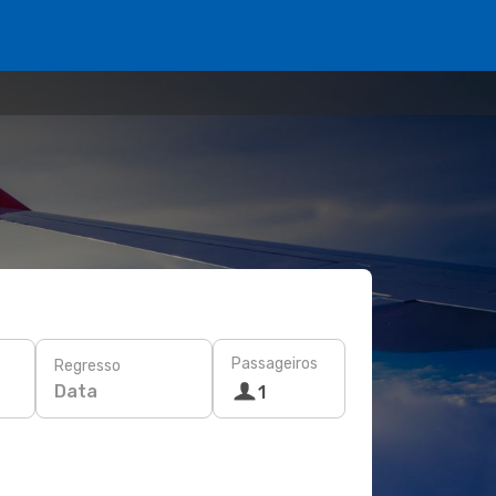
Passageiros
Regresso
Data
1