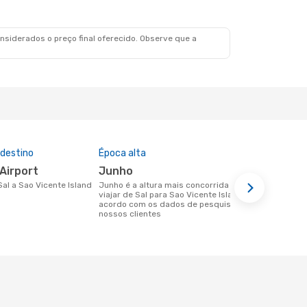
siderados o preço final oferecido. Observe que a
 destino
Época alta
Companhia
nesta rota
 Airport
junho
Hahn Ai
 Sal a Sao Vicente Island
junho é a altura mais concorrida para
viajar de Sal para Sao Vicente Island de
Companhias aéreas que viajam de Sal
acordo com os dados de pesquisa dos
para Sao Vic
nossos clientes