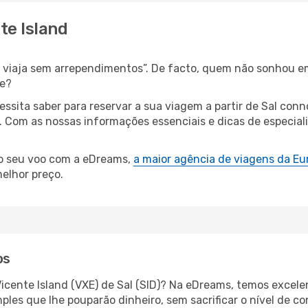
te Island
s, viaja sem arrependimentos”. De facto, quem não sonhou e
de?
cessita saber para reservar a sua viagem a partir de Sal c
Com as nossas informações essenciais e dicas de especiali
 o seu voo com a eDreams,
a maior agência de viagens da Eu
elhor preço.
os
icente Island (VXE) de Sal (SID)? Na eDreams, temos excelen
les que lhe pouparão dinheiro, sem sacrificar o nível de co