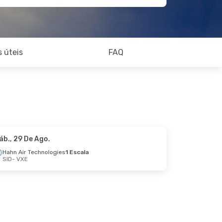
 úteis
FAQ
áb., 29 De Ago.
Hahn Air Technologies
1 Escala
SID
- VXE