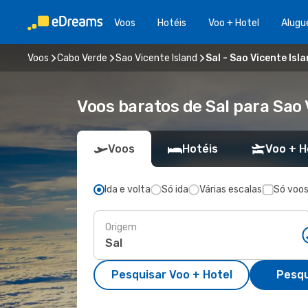
Voos
Hotéis
Voo + Hotel
Alugu
Voos
Cabo Verde
Sao Vicente Island
Sal - Sao Vicente Isl
Voos baratos de Sal para Sao 
Voos
Hotéis
Voo + H
Ida e volta
Só ida
Várias escalas
Só voos
Origem
Pesquisar Voo + Hotel
Pesqu