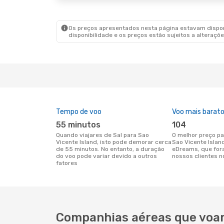
Os preços apresentados nesta página estavam disponí
disponibilidade e os preços estão sujeitos a alteraçõe
Tempo de voo
Voo mais barat
55 minutos
104
Quando viajares de Sal para Sao
O melhor preço para voos de Sal para
Vicente Island, isto pode demorar cerca
Sao Vicente Islan
de 55 minutos. No entanto, a duração
eDreams, que for
do voo pode variar devido a outros
nossos clientes n
fatores
Companhias aéreas que voam 