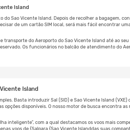
cente Island
o do Sao Vicente Island. Depois de recolher a bagagem, con
recisar de um cartão SIM local, será mais fácil encontrar um
 transporte do Aeroporto do Sao Vicente Island até ao seu 
-reservado. Os funcionários no balcão de atendimento do Ae
Vicente Island
les. Basta introduzir Sal (SID) e Sao Vicente Island (VXE) 
as opções disponíveis. O nosso motor de busca encontra as 
 inteligente”, com a qual destacamos os voos mais compet
 apenas voos de {Salpara {Sao Vicente Islanddas suas compan