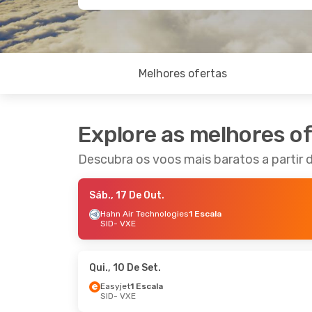
Melhores ofertas
Explore as melhores o
Descubra os voos mais baratos a partir d
Sáb., 17 De Out.
Hahn Air Technologies
1 Escala
SID
- VXE
Qui., 10 De Set.
Easyjet
1 Escala
SID
- VXE