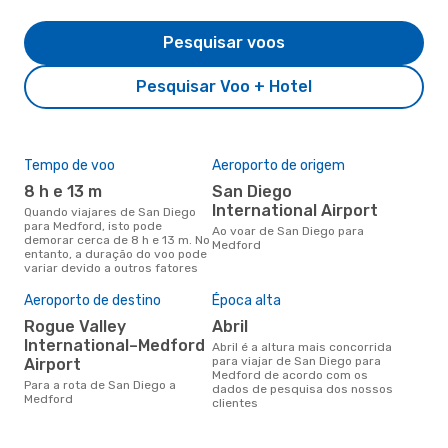
Pesquisar voos
Pesquisar Voo + Hotel
Tempo de voo
Aeroporto de origem
Com
ope
8 h e 13 m
San Diego
A
International Airport
Quando viajares de San Diego
para Medford, isto pode
Companhias aéreas que viajam
Ao voar de San Diego para
demorar cerca de 8 h e 13 m. No
de 
Medford
entanto, a duração do voo pode
variar devido a outros fatores
Aeroporto de destino
Época alta
A m
res
Rogue Valley
abril
o
International–Medford
abril é a altura mais concorrida
para viajar de San Diego para
Airport
setembro é uma das melhores
Medford de acordo com os
altu
Para a rota de San Diego a
dados de pesquisa dos nossos
com
Medford
clientes
aco
nos