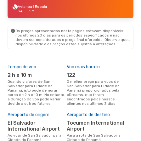
Avianca
1 Escala
SAL
- PTY
Os preços apresentados nesta página estavam disponíveis
nos últimos 20 dias para os períodos especificados e não
devem ser considerados o preço final oferecido. Observe que a
disponibilidade e os preços estão sujeitos a alterações.
Tempo de voo
Voo mais barato
Épo
2 h e 10 m
122
j
Quando viajares de San
O melhor preço para voos de
junho é a altura mais
Salvador para Cidade do
San Salvador para Cidade do
conc
Panamá, isto pode demorar
Panamá proporcionados pela
Sal
cerca de 2 h e 10 m. No entanto,
eDreams, que foram
Pan
a duração do voo pode variar
encontrados pelos nossos
dad
devido a outros fatores
clientes nos últimos 3 dias
clie
Pre
de 
Aeroporto de origem
Aeroporto de destino
14
El Salvador
Tocumen International
International Airport
Airport
Um voo de San Salvador para
Cid
Ao voar de San Salvador para
Para a rota de San Salvador a
cus
Cidade do Panamá
Cidade do Panamá