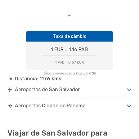
nos
últ
Taxa de câmbio
1 EUR = 1.16 PAB
1 PAB = 0.87 EUR
Última verificação a Dom., 09/08
Distância:
1176 kms
Aeroportos de San Salvador
Aeroportos Cidade do Panamá
Viajar de San Salvador para