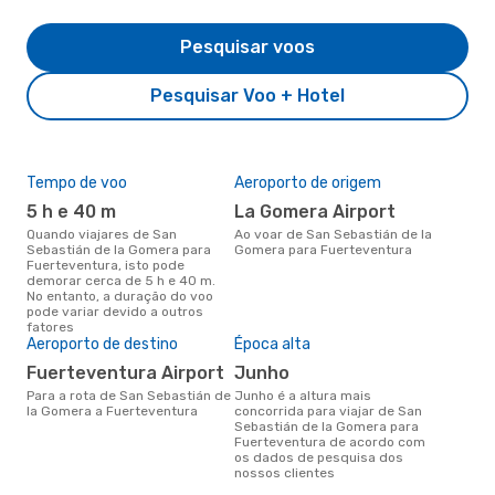
Pesquisar voos
Pesquisar Voo + Hotel
Tempo de voo
Aeroporto de origem
Pre
de 
5 h e 40 m
La Gomera Airport
13
Quando viajares de San
Ao voar de San Sebastián de la
Sebastián de la Gomera para
Gomera para Fuerteventura
Um voo de San Sebastián de la
Fuerteventura, isto pode
Gom
demorar cerca de 5 h e 40 m.
eDr
No entanto, a duração do voo
com
pode variar devido a outros
dos
fatores
Aeroporto de destino
Época alta
Fuerteventura Airport
junho
Para a rota de San Sebastián de
junho é a altura mais
la Gomera a Fuerteventura
concorrida para viajar de San
Sebastián de la Gomera para
Fuerteventura de acordo com
os dados de pesquisa dos
nossos clientes