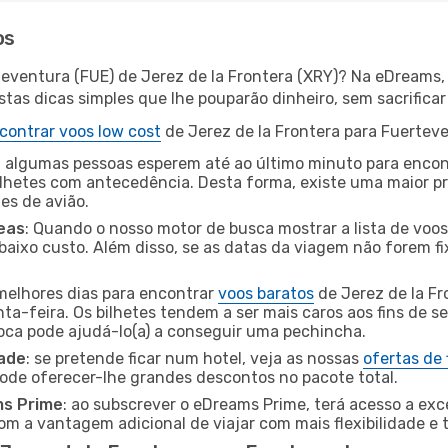
os
teventura (FUE) de Jerez de la Frontera (XRY)? Na eDreams,
as dicas simples que lhe pouparão dinheiro, sem sacrificar 
contrar voos low cost
de Jerez de la Frontera para Fuertev
 algumas pessoas esperem até ao último minuto para encont
hetes com antecedência. Desta forma, existe uma maior pr
tes de avião.
eas
: Quando o nosso motor de busca mostrar a lista de voos 
baixo custo. Além disso, se as datas da viagem não forem fi
 melhores dias para encontrar
voos baratos
de Jerez de la Fr
a-feira. Os bilhetes tendem a ser mais caros aos fins de se
oca pode ajudá-lo(a) a conseguir uma pechincha.
dade
: se pretende ficar num hotel, veja as nossas
ofertas de
pode oferecer-lhe grandes descontos no pacote total.
ms Prime
: ao subscrever o eDreams Prime, terá acesso a exc
m a vantagem adicional de viajar com mais flexibilidade e 