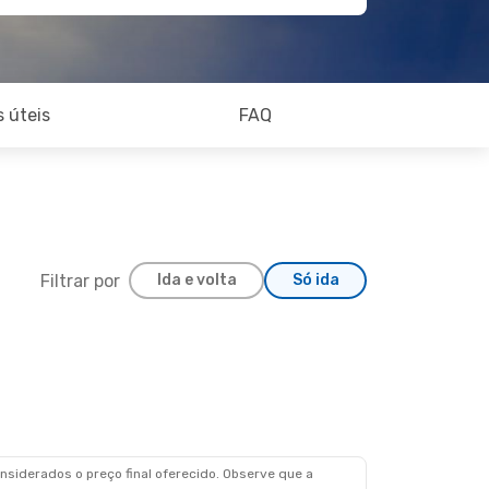
 úteis
FAQ
Filtrar por
Ida e volta
Só ida
siderados o preço final oferecido. Observe que a