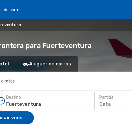
er de carros
rteventura
Frontera para Fuerteventura
otel
Aluguer de carros
 diretos
Destino
Partida
Data
isar voos