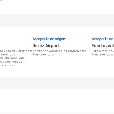
s.
o
Aeroporto de origem
Aeroporto de
Jerez Airport
Fuerteven
Ao voar de Jerez de la Frontera para
Para a rota de Jerez de la Frontera a
rteventura
Fuerteventura
Fuerteventura
ela eDreams, que
s pelos nossos
os 3 dias