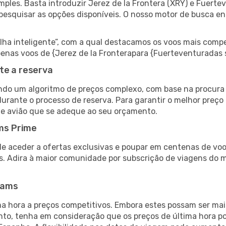
ples. Basta introduzir Jerez de la Frontera (XRY) e Fuerte
 pesquisar as opções disponíveis. O nosso motor de busca e
 inteligente”, com a qual destacamos os voos mais compet
 apenas voos de {Jerez de la Fronterapara {Fuerteventurada
te a reserva
do um algoritmo de preços complexo, com base na procura e
durante o processo de reserva. Para garantir o melhor preço
de avião que se adeque ao seu orçamento.
ms Prime
de aceder a ofertas exclusivas e poupar em centenas de voo
s. Adira à maior comunidade por subscrição de viagens do
eams
 hora a preços competitivos. Embora estes possam ser mais
nto, tenha em consideração que os preços de última hora p