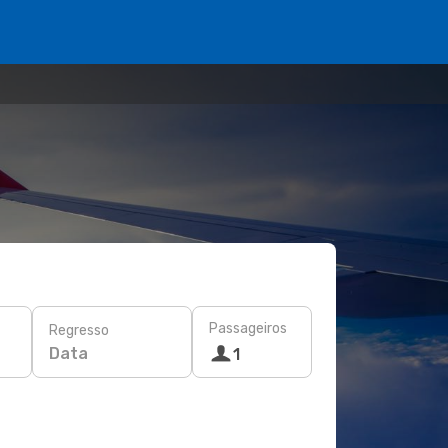
Passageiros
Regresso
Data
1