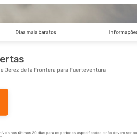
Dias mais baratos
Informações
fertas
de Jerez de la Frontera para Fuerteventura
De Set.
- Ter., 8 De Set.
 Canarias
1 Escala
FUE
 Canarias
1 Escala
XRY
veis nos últimos 20 dias para os períodos especificados e não devem ser con