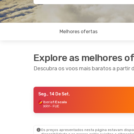
Melhores ofertas
Explore as melhores o
Descubra os voos mais baratos a partir 
Seg., 14 De Set.
Sex., 18 De Set.
- Qua., 23 De Set.
Qui., 3 
Iberia
1 Escala
XRY
- FUE
Binter Canarias
1 Escala
Binter
XRY
- FUE
XRY
- 
Binter Canarias
1 Escala
Binter
FUE
- XRY
FUE
- 
Os preços apresentados nesta página estavam disponí