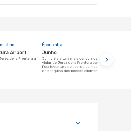
 destino
Época alta
Preço médi
tura Airport
junho
358 €
junho é a altura mais concorrida para
Um voo de Jerez de la Frontera para
viajar de Jerez de la Frontera para
Fuerteventu
Fuerteventura de acordo com os dados
de 358 €, c
de pesquisa dos nossos clientes
preços dos 