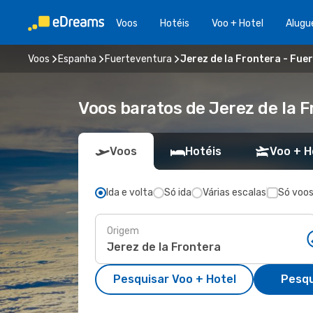
Voos
Hotéis
Voo + Hotel
Alugu
Voos
Espanha
Fuerteventura
Jerez de la Frontera - Fue
Voos baratos de Jerez de la 
Voos
Hotéis
Voo + H
Ida e volta
Só ida
Várias escalas
Só voos
Origem
Pesquisar Voo + Hotel
Pesqu