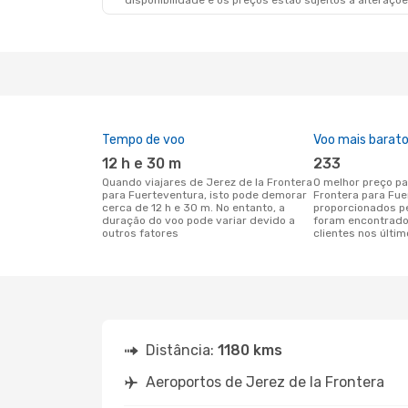
disponibilidade e os preços estão sujeitos a alteraçõe
Tempo de voo
Voo mais barat
12 h e 30 m
233
Quando viajares de Jerez de la Frontera
O melhor preço para voos de Jerez de la
para Fuerteventura, isto pode demorar
Frontera para Fue
cerca de 12 h e 30 m. No entanto, a
proporcionados p
duração do voo pode variar devido a
foram encontrado
outros fatores
clientes nos últim
Distância:
1180 kms
Aeroportos de Jerez de la Frontera