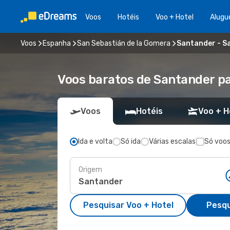
Voos
Hotéis
Voo + Hotel
Alugu
Voos
Espanha
San Sebastián de la Gomera
Santander - S
Voos baratos de Santander pa
Voos
Hotéis
Voo + H
Ida e volta
Só ida
Várias escalas
Só voos
Origem
Pesquisar Voo + Hotel
Pesqu