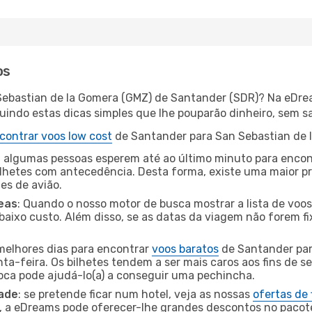
os
Sebastian de la Gomera (GMZ) de Santander (SDR)? Na eDrea
ndo estas dicas simples que lhe pouparão dinheiro, sem sac
contrar voos low cost
de Santander para San Sebastian de 
 algumas pessoas esperem até ao último minuto para encont
hetes com antecedência. Desta forma, existe uma maior pr
tes de avião.
eas
: Quando o nosso motor de busca mostrar a lista de voos 
baixo custo. Além disso, se as datas da viagem não forem fi
 melhores dias para encontrar
voos baratos
de Santander par
a-feira. Os bilhetes tendem a ser mais caros aos fins de se
oca pode ajudá-lo(a) a conseguir uma pechincha.
dade
: se pretende ficar num hotel, veja as nossas
ofertas de
o, a eDreams pode oferecer-lhe grandes descontos no pacote