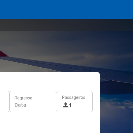
Passageiros
Regresso
Data
1