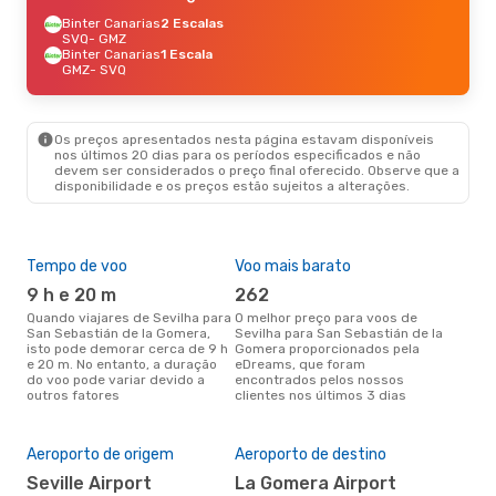
Binter Canarias
2 Escalas
SVQ
- GMZ
Binter Canarias
1 Escala
GMZ
- SVQ
Os preços apresentados nesta página estavam disponíveis
nos últimos 20 dias para os períodos especificados e não
devem ser considerados o preço final oferecido. Observe que a
disponibilidade e os preços estão sujeitos a alterações.
Tempo de voo
Voo mais barato
Épo
9 h e 20 m
262
j
Quando viajares de Sevilha para
O melhor preço para voos de
junho é a altura mais
San Sebastián de la Gomera,
Sevilha para San Sebastián de la
conc
isto pode demorar cerca de 9 h
Gomera proporcionados pela
Sevi
e 20 m. No entanto, a duração
eDreams, que foram
Gom
do voo pode variar devido a
encontrados pelos nossos
dad
outros fatores
clientes nos últimos 3 dias
clie
A m
res
Aeroporto de origem
Aeroporto de destino
j
Seville Airport
La Gomera Airport
janeiro é uma das melhores