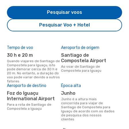
Pesquisar voos
Pesquisar Voo + Hotel
Tempo de voo
Aeroporto de origem
Pre
de 
30 h e 20 m
Santiago de
9
Compostela Airport
Quando viajares de Santiago de
Compostela para Iguaçu, isto
Um voo de Santiago de
Ao voar de Santiago de
pode demorar cerca de 30 h e
Com
Compostela para Iguaçu
20 m. No entanto, a duração do
eDr
voo pode variar devido a outros
com
fatores
dos
Aeroporto de destino
Época alta
Foz do Iguaçu
junho
International Airport
junho é a altura mais
concorrida para viajar de
Para a rota de Santiago de
Santiago de Compostela para
Compostela a Iguaçu
Iguaçu de acordo com os dados
de pesquisa dos nossos
clientes