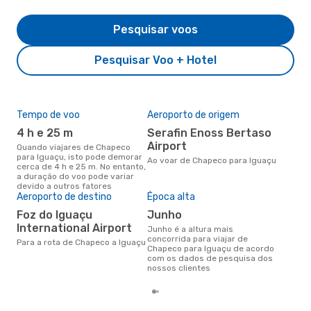
Pesquisar voos
Pesquisar Voo + Hotel
Tempo de voo
Aeroporto de origem
Pre
de 
4 h e 25 m
Serafin Enoss Bertaso
5
Airport
Quando viajares de Chapeco
para Iguaçu, isto pode demorar
Um voo de Chapeco para Iguaçu
Ao voar de Chapeco para Iguaçu
cerca de 4 h e 25 m. No entanto,
na 
a duração do voo pode variar
€, 
devido a outros fatores
pre
Aeroporto de destino
Época alta
Foz do Iguaçu
junho
International Airport
junho é a altura mais
concorrida para viajar de
Para a rota de Chapeco a Iguaçu
Chapeco para Iguaçu de acordo
com os dados de pesquisa dos
nossos clientes