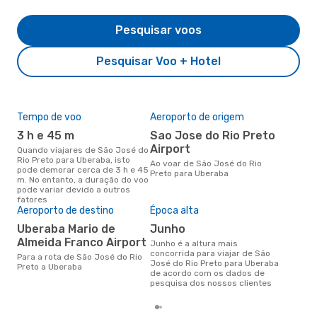
Pesquisar voos
Pesquisar Voo + Hotel
Tempo de voo
Aeroporto de origem
A m
res
3 h e 45 m
Sao Jose do Rio Preto
j
Airport
Quando viajares de São José do
Rio Preto para Uberaba, isto
junho é uma das melhores
Ao voar de São José do Rio
pode demorar cerca de 3 h e 45
altu
Preto para Uberaba
m. No entanto, a duração do voo
com
pode variar devido a outros
Pre
fatores
reai
Aeroporto de destino
Época alta
Uberaba Mario de
junho
Almeida Franco Airport
junho é a altura mais
concorrida para viajar de São
Para a rota de São José do Rio
José do Rio Preto para Uberaba
Preto a Uberaba
de acordo com os dados de
pesquisa dos nossos clientes