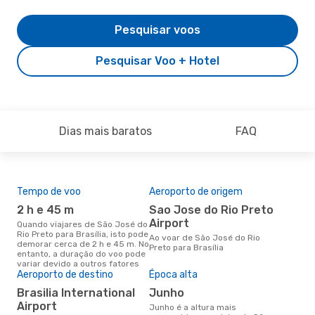
Pesquisar voos
Pesquisar Voo + Hotel
Dias mais baratos
FAQ
Tempo de voo
Aeroporto de origem
Pre
de 
2 h e 45 m
Sao Jose do Rio Preto
13
Airport
Quando viajares de São José do
Rio Preto para Brasília, isto pode
Um voo de São José do Rio
Ao voar de São José do Rio
demorar cerca de 2 h e 45 m. No
Pret
Preto para Brasília
entanto, a duração do voo pode
cus
variar devido a outros fatores
nos
Aeroporto de destino
Época alta
últ
Brasilia International
junho
Airport
junho é a altura mais