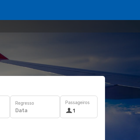
Passageiros
Regresso
Data
1