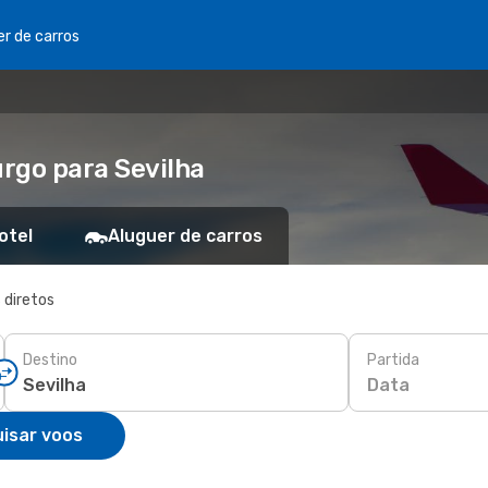
er de carros
rgo para Sevilha
otel
Aluguer de carros
 diretos
Destino
Partida
Data
isar voos