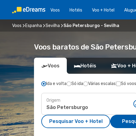
Voos
Hotéis
Voo + Hotel
Alugu
Voos
Espanha
Sevilha
São Petersburgo - Sevilha
Voos baratos de São Petersbu
Voos
Hotéis
Voo + H
Ida e volta
Só ida
Várias escalas
Só voos
Origem
Pesquisar Voo + Hotel
Pesqu