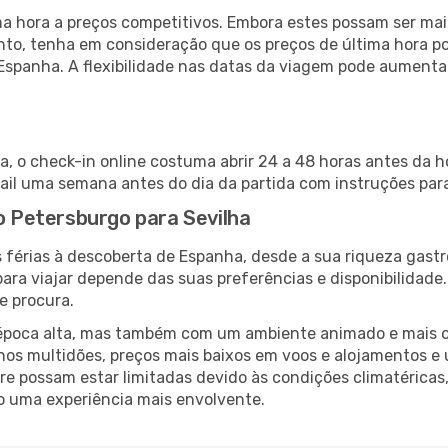
 hora a preços competitivos. Embora estes possam ser mais
nto, tenha em consideração que os preços de última hora p
Espanha. A flexibilidade nas datas da viagem pode aumenta
a, o check-in online costuma abrir 24 a 48 horas antes da h
il uma semana antes do dia da partida com instruções para
ão Petersburgo para Sevilha
 férias à descoberta de Espanha, desde a sua riqueza gastr
ara viajar depende das suas preferências e disponibilidade
e procura.
poca alta, mas também com um ambiente animado e mais ofert
s multidões, preços mais baixos em voos e alojamentos e 
vre possam estar limitadas devido às condições climatéricas
o uma experiência mais envolvente.