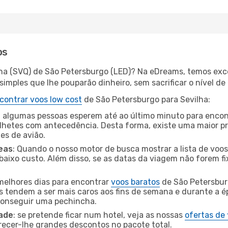
os
lha (SVQ) de São Petersburgo (LED)? Na eDreams, temos exce
imples que lhe pouparão dinheiro, sem sacrificar o nível de
contrar voos low cost
de São Petersburgo para Sevilha:
 algumas pessoas esperem até ao último minuto para encont
hetes com antecedência. Desta forma, existe uma maior pr
tes de avião.
eas
: Quando o nosso motor de busca mostrar a lista de voos 
baixo custo. Além disso, se as datas da viagem não forem fi
 melhores dias para encontrar
voos baratos
de São Petersbur
es tendem a ser mais caros aos fins de semana e durante a é
 conseguir uma pechincha.
dade
: se pretende ficar num hotel, veja as nossas
ofertas de
recer-lhe grandes descontos no pacote total.