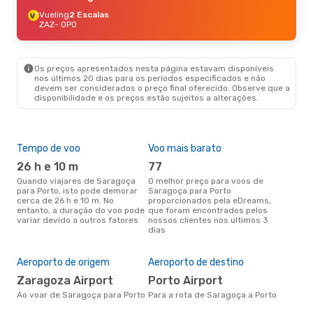
Vueling
2 Escalas
ZAZ
- OPO
Os preços apresentados nesta página estavam disponíveis
nos últimos 20 dias para os períodos especificados e não
devem ser considerados o preço final oferecido. Observe que a
disponibilidade e os preços estão sujeitos a alterações.
Tempo de voo
Voo mais barato
Épo
26 h e 10 m
77
j
Quando viajares de Saragoça
O melhor preço para voos de
junho é a altura mais
para Porto, isto pode demorar
Saragoça para Porto
conc
cerca de 26 h e 10 m. No
proporcionados pela eDreams,
Sar
entanto, a duração do voo pode
que foram encontrados pelos
com
variar devido a outros fatores
nossos clientes nos últimos 3
nos
dias
A m
res
Aeroporto de origem
Aeroporto de destino
d
maio é uma das melhores
Zaragoza Airport
Porto Airport
altu
Ao voar de Saragoça para Porto
Para a rota de Saragoça a Porto
com
aco