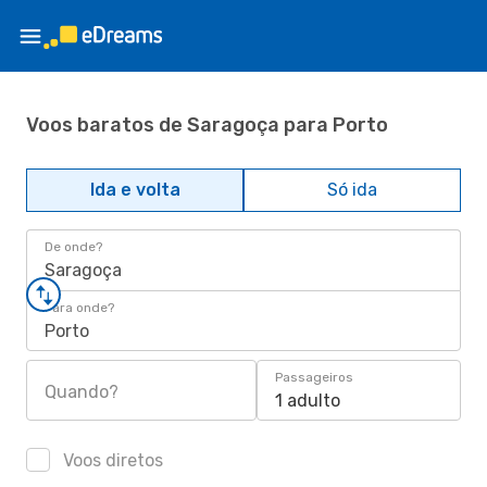
Voos baratos de Saragoça para Porto
Ida e volta
Só ida
De onde?
Saragoça
Para onde?
Porto
Passageiros
Quando?
1 adulto
Voos diretos