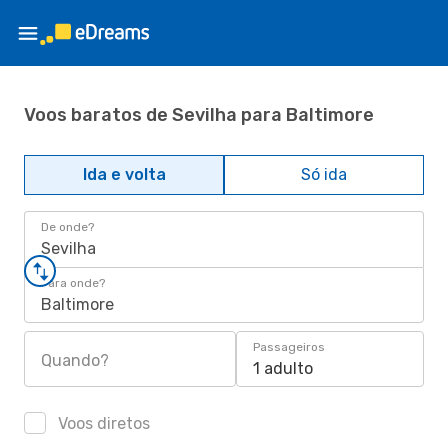
Voos baratos de Sevilha para Baltimore
Ida e volta
Só ida
De onde?
Sevilha
Para onde?
Baltimore
Passageiros
Quando?
1 adulto
Voos diretos