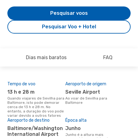
Pesquisar voos
Pesquisar Voo + Hotel
Dias mais baratos
FAQ
Tempo de voo
Aeroporto de origem
A m
res
13 h e 28 m
Seville Airport
fe
Quando viajares de Sevilha para
Ao voar de Sevilha para
Baltimore, isto pode demorar
Baltimore
julho é uma das melhores
cerca de 13 h e 28 m. No
altu
entanto, a duração do voo pode
com
variar devido a outros fatores
aco
Aeroporto de destino
Época alta
nos
Baltimore/Washington
junho
International Airport
junho é a altura mais