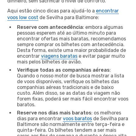
dinheiro, sem sacrificar o nível de conforto.
Aqui estão cinco dicas para ajudá-lo a
encontrar
voos low cost
de Sevilha para Baltimore:
Reserve com antecedência
: embora algumas
pessoas esperem até ao último minuto para
encontrar ofertas mais baratas, recomendamos
sempre comprar os bilhetes com antecedência.
Desta forma, existe uma maior probabilidade de
encontrar
viagens baratas
e evitar pagar muito
mais pelos bilhetes de avião.
Verifique todas as companhias aéreas
:
Quando o nosso motor de busca mostrar a lista
de voos disponíveis, verifique os bilhetes das
companhias aéreas tradicionais e de baixo
custo. Além disso, se as datas da viagem não
forem fixas, poderá ser mais fácil encontrar voos
baratos.
Reserve nos dias mais baratos
: os melhores
dias para encontrar
voos baratos
de Sevilha para
Baltimore são normalmente entre terça-feira e
quinta-feira. Os bilhetes tendem a ser mais
caros aos fins de semana e durante a época alta,