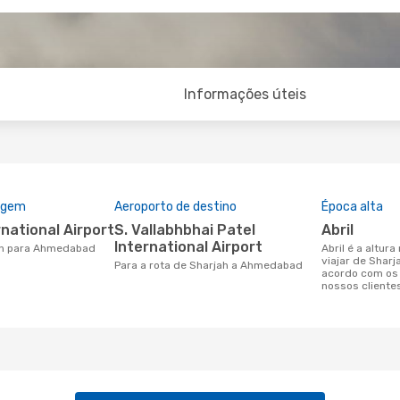
Informações úteis
rigem
Aeroporto de destino
Época alta
rnational Airport
S. Vallabhbhai Patel
abril
International Airport
jah para Ahmedabad
abril é a altura mais concorrida para
viajar de Shar
Para a rota de Sharjah a Ahmedabad
acordo com os
nossos cliente