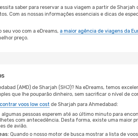
cessita saber para reservar a sua viagem a partir de Shar
s. Com as nossas informações essenciais e dicas de especia
 o seu voo com a eDreams,
a maior agência de viagens da Eu
elhor preço.
os
edabad (AMD) de Sharjah (SHJ)? Na eDreams, temos excelent
les que lhe pouparão dinheiro, sem sacrificar o nível de co
contrar voos low cost
de Sharjah para Ahmedabad:
 algumas pessoas esperem até ao último minuto para encont
hetes com antecedência. Desta forma, existe uma maior pr
tes de avião.
eas
: Quando o nosso motor de busca mostrar a lista de voos 