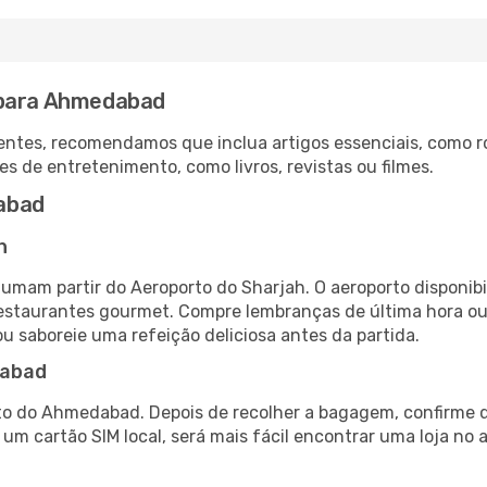
 para Ahmedabad
ntes, recomendamos que inclua artigos essenciais, como r
es de entretenimento, como livros, revistas ou filmes.
abad
h
umam partir do Aeroporto do Sharjah. O aeroporto disponi
 restaurantes gourmet. Compre lembranças de última hora ou 
ou saboreie uma refeição deliciosa antes da partida.
dabad
to do Ahmedabad. Depois de recolher a bagagem, confirme q
e um cartão SIM local, será mais fácil encontrar uma loja n