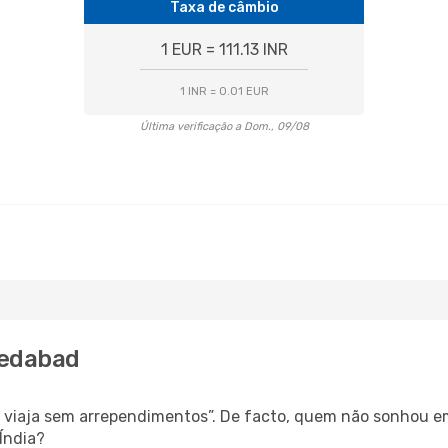
Taxa de câmbio
1 EUR = 111.13 INR
1 INR = 0.01 EUR
Última verificação a Dom., 09/08
medabad
s, viaja sem arrependimentos”. De facto, quem não sonhou e
Índia?