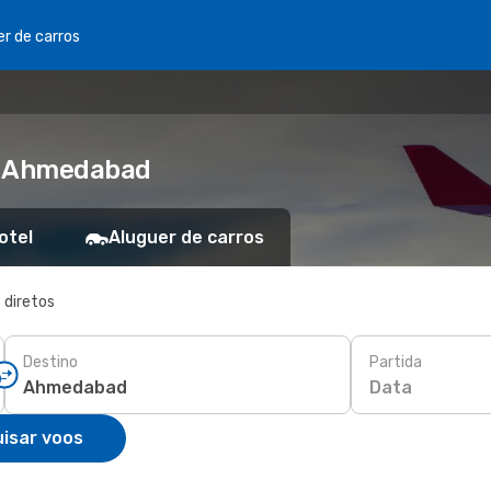
er de carros
ra Ahmedabad
otel
Aluguer de carros
 diretos
Destino
Partida
Data
isar voos