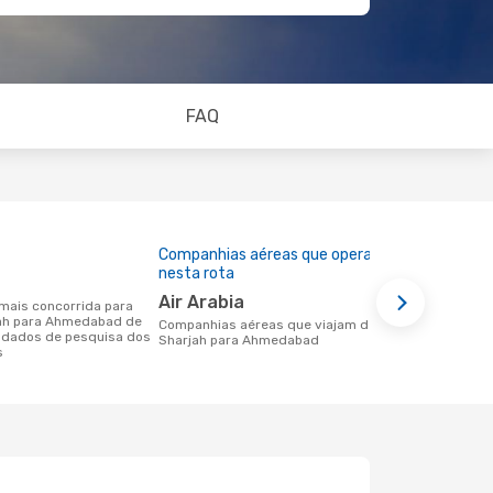
FAQ
Companhias aéreas que operam
Preço médi
nesta rota
197 €
Air Arabia
Um voo de Sharjah para Ahmedabad na
jah para Ahmedabad de
eDreams cus
Companhias aéreas que viajam de
 dados de pesquisa dos
base nos da
Sharjah para Ahmedabad
s
6 meses