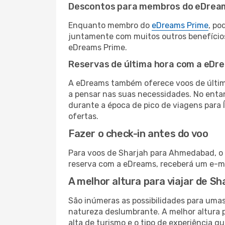
Descontos para membros do eDrea
Enquanto membro do
eDreams Prime
, po
juntamente com muitos outros benefício
eDreams Prime.
Reservas de última hora com a eDr
A eDreams também oferece voos de última
a pensar nas suas necessidades. No enta
durante a época de pico de viagens para 
ofertas.
Fazer o check-in antes do voo
Para voos de Sharjah para Ahmedabad, o c
reserva com a eDreams, receberá um e-ma
A melhor altura para viajar de 
São inúmeras as possibilidades para umas
natureza deslumbrante. A melhor altura p
alta de turismo e o tipo de experiência qu