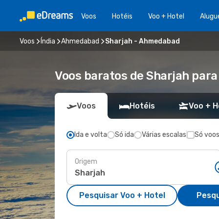
Voos
Hotéis
Voo + Hotel
Alugu
Voos
Índia
Ahmedabad
Sharjah - Ahmedabad
Voos baratos de Sharjah pa
Voos
Hotéis
Voo + H
Ida e volta
Só ida
Várias escalas
Só voos
Origem
Pesquisar Voo + Hotel
Pesqu