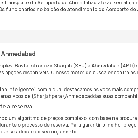
e transporte do Aeroporto do Ahmedabad até ao seu alojame
. Os funcionários no balcão de atendimento do Aeroporto
ra Ahmedabad
mples. Basta introduzir Sharjah (SHJ) e Ahmedabad (AMD) c
as opções disponíveis. O nosso motor de busca encontra as 
 inteligente”, com a qual destacamos os voos mais compet
r apenas voos de {Sharjahpara {Ahmedabaddas suas companhia
te a reserva
do um algoritmo de preços complexo, com base na procura e
durante o processo de reserva. Para garantir o melhor preç
 que se adeque ao seu orçamento.