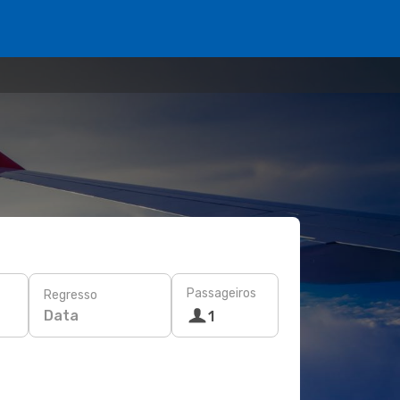
Passageiros
Regresso
Data
1