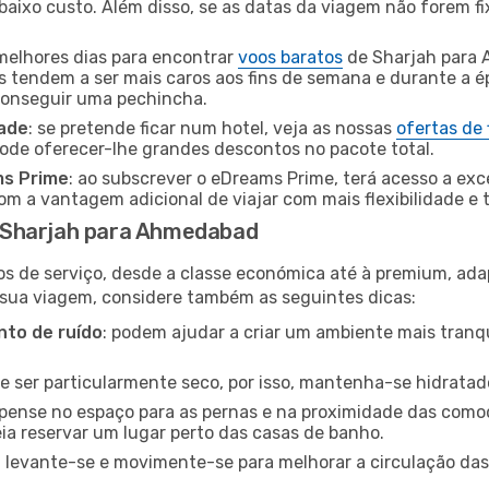
baixo custo. Além disso, se as datas da viagem não forem fi
 melhores dias para encontrar
voos baratos
de Sharjah para
es tendem a ser mais caros aos fins de semana e durante a é
 conseguir uma pechincha.
dade
: se pretende ficar num hotel, veja as nossas
ofertas de
pode oferecer-lhe grandes descontos no pacote total.
ms Prime
: ao subscrever o eDreams Prime, terá acesso a exc
m a vantagem adicional de viajar com mais flexibilidade e 
 Sharjah para Ahmedabad
os de serviço, desde a classe económica até à premium, ad
 sua viagem, considere também as seguintes dicas:
to de ruído
: podem ajudar a criar um ambiente mais tranqu
de ser particularmente seco, por isso, mantenha-se hidratad
 pense no espaço para as pernas e na proximidade das comod
ia reservar um lugar perto das casas de banho.
: levante-se e movimente-se para melhorar a circulação das