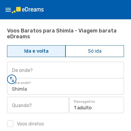
Voos Baratos para Shimla - Viagem barata
eDreams
Ida e volta
Só ida
De onde?
Para onde?
Shimla
Passageiros
Quando?
1 adulto
Voos diretos