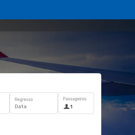
Passageiros
Regresso
Data
1