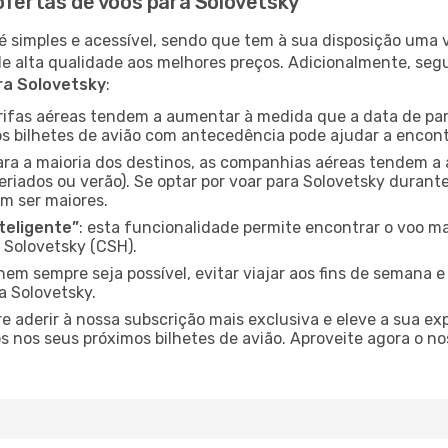
ofertas de voos para Solovetsky
é simples e acessível, sendo que tem à sua disposição uma
de alta qualidade aos melhores preços. Adicionalmente, 
ra Solovetsky
:
arifas aéreas tendem a aumentar à medida que a data de pa
s bilhetes de avião com antecedência pode ajudar a encont
para a maioria dos destinos, as companhias aéreas tendem a
eriados ou verão). Se optar por voar para Solovetsky durante
m ser maiores.
nteligente”
: esta funcionalidade permite encontrar o voo ma
 Solovetsky (CSH).
nem sempre seja possível, evitar viajar aos fins de semana 
a Solovetsky.
re aderir à nossa subscrição mais exclusiva e eleve a sua e
 nos seus próximos bilhetes de avião. Aproveite agora o no