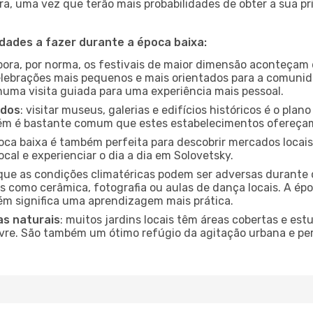
a, uma vez que terão mais probabilidades de obter a sua pri
idades a fazer durante a época baixa:
bora, por norma, os festivais de maior dimensão aconteçam 
lebrações mais pequenos e mais orientados para a comuni
 numa visita guiada para uma experiência mais pessoal.
ados
: visitar museus, galerias e edifícios históricos é o pla
bém é bastante comum que estes estabelecimentos ofereçam
poca baixa é também perfeita para descobrir mercados locais
cal e experienciar o dia a dia em Solovetsky.
que as condições climatéricas podem ser adversas durante 
s como cerâmica, fotografia ou aulas de dança locais. A épo
m significa uma aprendizagem mais prática.
as naturais
: muitos jardins locais têm áreas cobertas e est
ivre. São também um ótimo refúgio da agitação urbana e pe