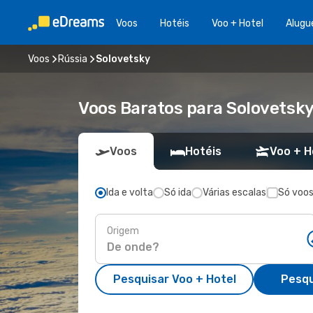
Voos
Hotéis
Voo + Hotel
Alugu
Voos
Rússia
Solovetsky
Voos Baratos para Solovetsk
Voos
Hotéis
Voo + H
Ida e volta
Só ida
Várias escalas
Só voos
Origem
Pesquisar Voo + Hotel
Pesqu