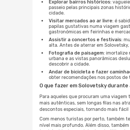
Explorar bairros históricos
: vaguei
passeio pelas principais zonas histór
cidade.
Visitar mercados ao ar livre
: é sab
papilas gustativas numa viagem gast
gastronómicas em feirinhas e mercado
Assistir a concertos e festivais
: m
alta. Antes de aterrar em Solovetsky,
Fotografia de paisagem
: imortaliz
urbana e as vistas panorâmicas desl
descobrir a cidade.
Andar de bicicleta e fazer caminh
obter recomendações nos postos de tu
O que fazer em Solovetsky durante 
Para aqueles que procuram uma viagem tra
mais autênticas, sem longas filas nas at
descontos especiais, tornando mais fácil 
Com menos turistas por perto, também ter
nível mais profundo. Além disso, também 