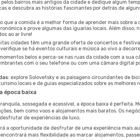
e pelos bairros mais antigos da cidade e dedique algum temp
icas e descubra as histórias fascinantes por detrás de algu
ido que a comida é a melhor forma de aprender mais sobre a 
ronómica e prove algumas das iguarias locais. Além disso,
s ao ar livre!
uitas cidades têm uma grande oferta de concertos e festiv
 verifique se há eventos culturais e música ao vivo a decorr
e momentos belos e perca-se nas ruas da cidade com a sua câ
umbrantes com o seu telefone ou com uma câmara digital p
adas
: explore Solovetsky e as paisagens circundantes de bic
rismo locais e de guias especializados sobre as melhores ro
a época baixa
nquila, sossegada e acessível, a época baixa é perfeita. Me
rações, bem como voos e alojamentos mais baratos. Os negó
desfrutar de experiências de luxo.
á a oportunidade de desfrutar de uma experiência mais autê
encontrará mais flexibilidade ao marcar alojamentos, passei