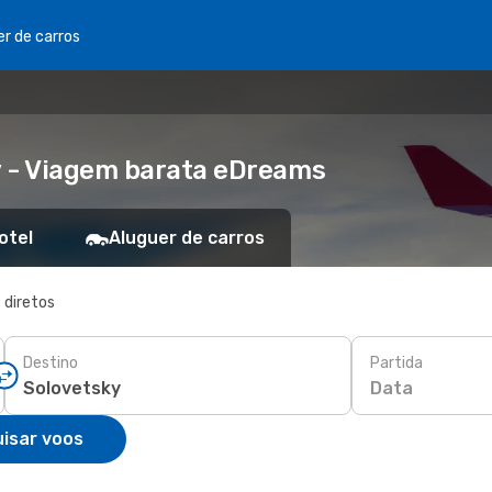
er de carros
y - Viagem barata eDreams
otel
Aluguer de carros
 diretos
Destino
Partida
Data
isar voos