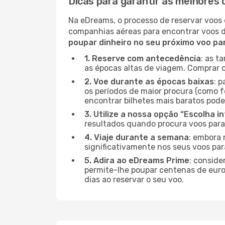
Dicas para garantir as melhores 
Na eDreams, o processo de reservar voos 
companhias aéreas para encontrar voos 
poupar dinheiro no seu próximo voo pa
1. Reserve com antecedência
: as t
as épocas altas de viagem. Comprar o
2. Voe durante as épocas baixas
: 
os períodos de maior procura (como f
encontrar bilhetes mais baratos pode
3. Utilize a nossa opção “Escolha i
resultados quando procura voos para
4. Viaje durante a semana
: embora 
significativamente nos seus voos par
5. Adira ao eDreams Prime
: conside
permite-lhe poupar centenas de euros
dias ao reservar o seu voo.