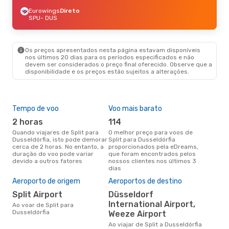
Eurowings
Direto
SPU
- DUS
Os preços apresentados nesta página estavam disponíveis
nos últimos 20 dias para os períodos especificados e não
devem ser considerados o preço final oferecido. Observe que a
disponibilidade e os preços estão sujeitos a alterações.
Tempo de voo
Voo mais barato
Épo
2 horas
114
j
Quando viajares de Split para
O melhor preço para voos de
junho é a altura mais
Dusseldórfia, isto pode demorar
Split para Dusseldórfia
conc
cerca de 2 horas. No entanto, a
proporcionados pela eDreams,
par
duração do voo pode variar
que foram encontrados pelos
com
devido a outros fatores
nossos clientes nos últimos 3
nos
dias
Pre
de 
Aeroporto de origem
Aeroportos de destino
11
Split Airport
Düsseldorf
Um voo de Split para
International Airport,
Ao voar de Split para
Dus
Dusseldórfia
Weeze Airport
cer
dad
Ao viajar de Split a Dusseldórfia