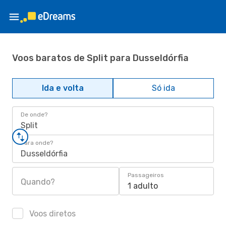
Voos baratos de Split para Dusseldórfia
Ida e volta
Só ida
De onde?
Split
Para onde?
Dusseldórfia
Passageiros
Quando?
1 adulto
Voos diretos