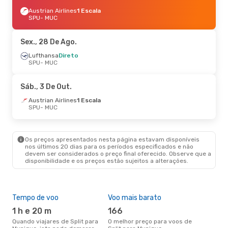
Austrian Airlines
1 Escala
SPU
- MUC
Sex., 28 De Ago.
Lufthansa
Direto
SPU
- MUC
Sáb., 3 De Out.
Austrian Airlines
1 Escala
SPU
- MUC
Os preços apresentados nesta página estavam disponíveis
nos últimos 20 dias para os períodos especificados e não
devem ser considerados o preço final oferecido. Observe que a
disponibilidade e os preços estão sujeitos a alterações.
Tempo de voo
Voo mais barato
Épo
1 h e 20 m
166
j
Quando viajares de Split para
O melhor preço para voos de
junho é a altura mais