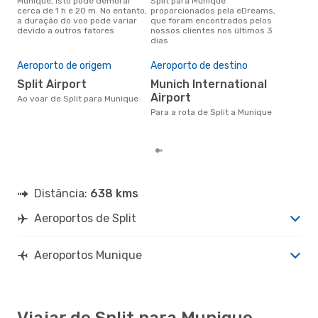
Munique, isto pode demorar
Split para Munique
conc
cerca de 1 h e 20 m. No entanto,
proporcionados pela eDreams,
par
a duração do voo pode variar
que foram encontrados pelos
dad
devido a outros fatores
nossos clientes nos últimos 3
clie
dias
Pre
de 
Aeroporto de origem
Aeroporto de destino
21
Split Airport
Munich International
Um voo de Split para Munique na
Airport
eDr
Ao voar de Split para Munique
com
Para a rota de Split a Munique
dos
Distância:
638 kms
Aeroportos de Split
Aeroportos Munique
Viajar de Split para Munique