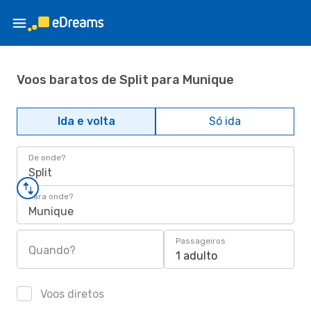
Voos baratos de Split para Munique
Ida e volta
Só ida
De onde?
Split
Para onde?
Munique
Passageiros
Quando?
1 adulto
Voos diretos