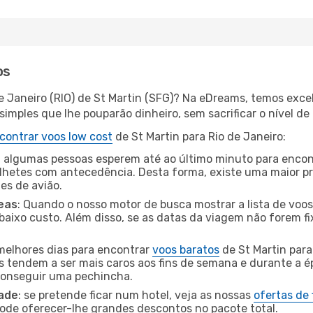
os
de Janeiro (RIO) de St Martin (SFG)? Na eDreams, temos exce
imples que lhe pouparão dinheiro, sem sacrificar o nível de
contrar voos low cost
de St Martin para Rio de Janeiro:
 algumas pessoas esperem até ao último minuto para encont
hetes com antecedência. Desta forma, existe uma maior pr
tes de avião.
eas
: Quando o nosso motor de busca mostrar a lista de voos 
baixo custo. Além disso, se as datas da viagem não forem fi
 melhores dias para encontrar
voos baratos
de St Martin para
es tendem a ser mais caros aos fins de semana e durante a é
 conseguir uma pechincha.
dade
: se pretende ficar num hotel, veja as nossas
ofertas de
pode oferecer-lhe grandes descontos no pacote total.