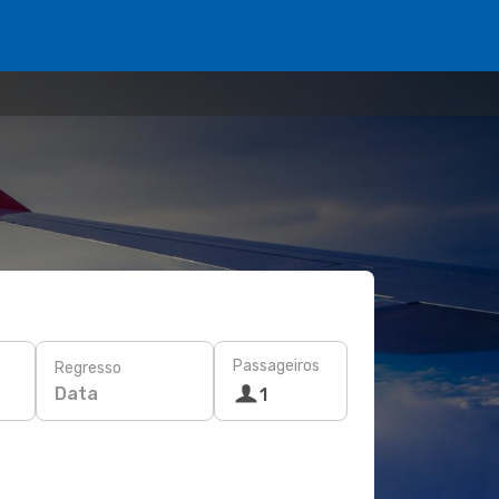
Passageiros
Regresso
Data
1