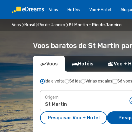
Voos
Hotéis
Voo + Hotel
Alugu
Voos
Brasil
Rio de Janeiro
St Martin - Rio de Janeiro
Voos baratos de St Martin par
Voos
Hotéis
Voo + H
Ida e volta
Só ida
Várias escalas
Só voos
Origem
Pesquisar Voo + Hotel
Pesqu