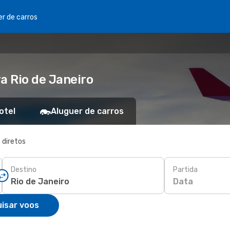
er de carros
a Rio de Janeiro
otel
Aluguer de carros
 diretos
Destino
Partida
Data
isar voos