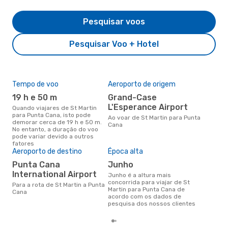
Pesquisar voos
Pesquisar Voo + Hotel
Tempo de voo
Aeroporto de origem
A m
res
19 h e 50 m
Grand-Case
j
L'Esperance Airport
Quando viajares de St Martin
para Punta Cana, isto pode
junho é uma das melhores
Ao voar de St Martin para Punta
demorar cerca de 19 h e 50 m.
altu
Cana
No entanto, a duração do voo
Can
pode variar devido a outros
de 
fatores
dos
Aeroporto de destino
Época alta
Punta Cana
junho
International Airport
junho é a altura mais
concorrida para viajar de St
Para a rota de St Martin a Punta
Martin para Punta Cana de
Cana
acordo com os dados de
pesquisa dos nossos clientes