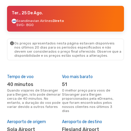
Qua., 23 De Set.
Ter., 25 De Ago.
- Qua., 23 De Set.
Wideroe
Scandinavian Airlines
Direto
Direto
SVG
SVG
- BGO
- BGO
Wideroe
Direto
BGO
- SVG
Os preços apresentados nesta página estavam disponíveis
nos últimos 20 dias para os períodos especificados e não
devem ser considerados o preço final oferecido. Observe que a
disponibilidade e os preços estão sujeitos a alterações.
Tempo de voo
Voo mais barato
Épo
40 minutos
51
j
Quando viajares de Stavanger
O melhor preço para voos de
junho é a altura mais
para Bergen, isto pode demorar
Stavanger para Bergen
conc
cerca de 40 minutos. No
proporcionados pela eDreams,
Sta
entanto, a duração do voo pode
que foram encontrados pelos
aco
variar devido a outros fatores
nossos clientes nos últimos 3
pes
dias
Pre
de 
Aeroporto de origem
Aeroporto de destino
11
Sola Airport
Flesland Airport
Um voo de Stavanger para