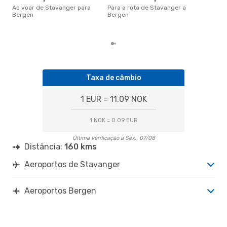
Ber
Ao voar de Stavanger para
Para a rota de Stavanger a
de 
Bergen
Bergen
dos
Taxa de câmbio
1 EUR = 11.09 NOK
1 NOK = 0.09 EUR
Última verificação a Sex., 07/08
Distância:
160 kms
Aeroportos de Stavanger
Aeroportos Bergen