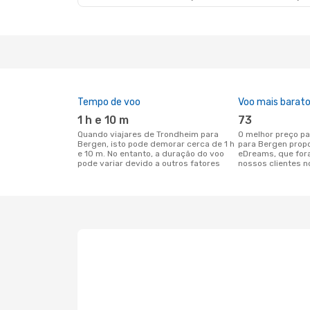
Tempo de voo
Voo mais barat
1 h e 10 m
73
Quando viajares de Trondheim para
O melhor preço para voos de Trondheim
Bergen, isto pode demorar cerca de 1 h
para Bergen prop
e 10 m. No entanto, a duração do voo
eDreams, que for
pode variar devido a outros fatores
nossos clientes n