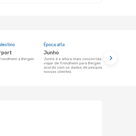
 destino
Época alta
Companhia
nesta rota
irport
junho
Scandina
e Trondheim a Bergen
junho é a altura mais concorrida para
viajar de Trondheim para Bergen de
Companhias aéreas que viajam de
acordo com os dados de pesquisa dos
Trondheim p
nossos clientes