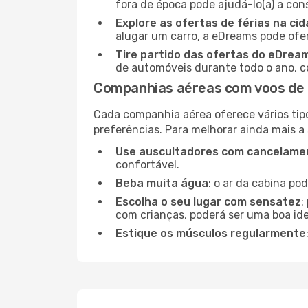
fora de época pode ajudá-lo(a) a co
Explore as ofertas de férias na ci
alugar um carro, a eDreams pode ofe
Tire partido das ofertas do eDrea
de automóveis durante todo o ano, co
Companhias aéreas com voos de
Cada companhia aérea oferece vários tip
preferências. Para melhorar ainda mais a
Use auscultadores com cancelamen
confortável.
Beba muita água
: o ar da cabina po
Escolha o seu lugar com sensatez
:
com crianças, poderá ser uma boa ide
Estique os músculos regularmente