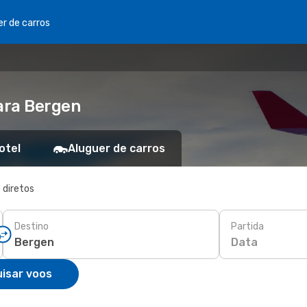
er de carros
ara Bergen
otel
Aluguer de carros
 diretos
Destino
Partida
Data
isar voos