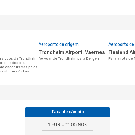
o
Aeroporto de origem
Aeroporto de
Trondheim Airport, Vaernes
Flesland A
Ao voar de Trondheim para Bergen
Para a rota d
orcionados pela
am encontrados pelos
os últimos 3 dias
Taxa de câmbio
1 EUR = 11.05 NOK