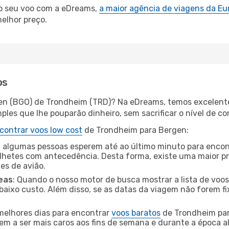
 o seu voo com a eDreams,
a maior agência de viagens da Eu
elhor preço.
os
gen (BGO) de Trondheim (TRD)? Na eDreams, temos excelentes
les que lhe pouparão dinheiro, sem sacrificar o nível de co
contrar voos low cost
de Trondheim para Bergen:
 algumas pessoas esperem até ao último minuto para encont
hetes com antecedência. Desta forma, existe uma maior pr
tes de avião.
eas
: Quando o nosso motor de busca mostrar a lista de voos 
baixo custo. Além disso, se as datas da viagem não forem fi
 melhores dias para encontrar
voos baratos
de Trondheim par
dem a ser mais caros aos fins de semana e durante a época al