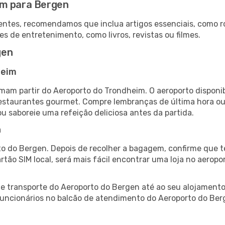
im para Bergen
ntes, recomendamos que inclua artigos essenciais, como r
es de entretenimento, como livros, revistas ou filmes.
gen
heim
mam partir do Aeroporto do Trondheim. O aeroporto dispon
 restaurantes gourmet. Compre lembranças de última hora ou 
ou saboreie uma refeição deliciosa antes da partida.
n
o do Bergen. Depois de recolher a bagagem, confirme que t
artão SIM local, será mais fácil encontrar uma loja no aero
 transporte do Aeroporto do Bergen até ao seu alojamento,
 funcionários no balcão de atendimento do Aeroporto do B