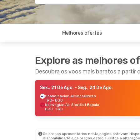
Melhores ofertas
Explore as melhores o
Descubra os voos mais baratos a partir
Sex., 21 De Ago.
- Seg., 24 De Ago.
Scandinavian Airlines
Direto
TRD
- BGO
Norwegian Air Shuttle
1 Escala
BGO
- TRD
Os preços apresentados nesta página estavam disponí
disponibilidade e os preços estão sujeitos a alteraçõe