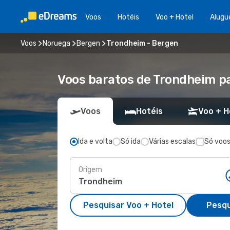
Voos
Hotéis
Voo + Hotel
Alugu
Voos
Noruega
Bergen
Trondheim - Bergen
Voos baratos de Trondheim p
Voos
Hotéis
Voo + H
Ida e volta
Só ida
Várias escalas
Só voos
Origem
Pesquisar Voo + Hotel
Pesqu