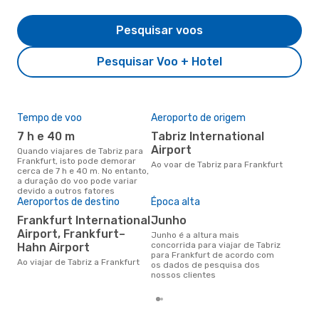
Pesquisar voos
Pesquisar Voo + Hotel
Tempo de voo
Aeroporto de origem
Pre
de 
7 h e 40 m
Tabriz International
36
Airport
Quando viajares de Tabriz para
Frankfurt, isto pode demorar
Um voo de Tabriz para Frankfurt
Ao voar de Tabriz para Frankfurt
cerca de 7 h e 40 m. No entanto,
na 
a duração do voo pode variar
€, 
devido a outros fatores
pre
Aeroportos de destino
Época alta
Frankfurt International
junho
Airport, Frankfurt–
junho é a altura mais
concorrida para viajar de Tabriz
Hahn Airport
para Frankfurt de acordo com
Ao viajar de Tabriz a Frankfurt
os dados de pesquisa dos
nossos clientes