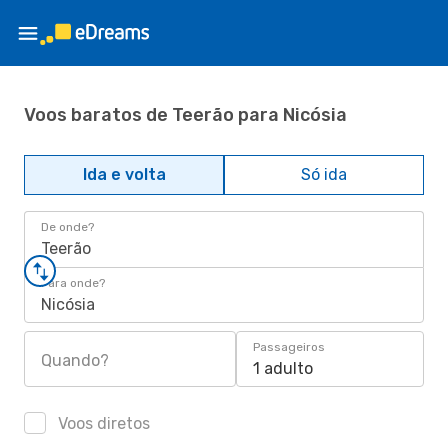
Voos baratos de Teerão para Nicósia
Ida e volta
Só ida
De onde?
Teerão
Para onde?
Nicósia
Passageiros
Quando?
1 adulto
Voos diretos