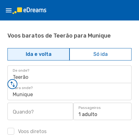
Voos baratos de Teerão para Munique
Ida e volta
Só ida
De onde?
Teerão
Para onde?
Munique
Passageiros
Quando?
1 adulto
Voos diretos