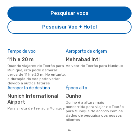
Pesquisar voos
Pesquisar Voo + Hotel
Tempo de voo
Aeroporto de origem
Pre
de 
11 h e 20 m
Mehrabad Intl
2
Quando viajares de Teerão para
Ao voar de Teerão para Munique
Munique, isto pode demorar
Um voo de Teerão para Munique
cerca de 11 h e 20 m. No entanto,
na 
a duração do voo pode variar
€, 
devido a outros fatores
pre
Aeroporto de destino
Época alta
Munich International
junho
Airport
junho é a altura mais
concorrida para viajar de Teerão
Para a rota de Teerão a Munique
para Munique de acordo com os
dados de pesquisa dos nossos
clientes