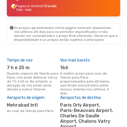
Pegasus Airlines
1 Escala
THR
- PAR
Os preços apresentados nesta página estavam disponíveis
nos últimos 20 dias para os períodos especificados e não
devem ser considerados o preço final oferecido. Observe que a
disponibilidade e os preços estão sujeitos a alterações.
Tempo de voo
Voo mais barato
Épo
7 h e 25 m
166
j
Quando viajares de Teerão para
O melhor preço para voos de
junho é a altura mais
Paris, isto pode demorar cerca
Teerão para Paris
conc
de 7 h e 25 m. No entanto, a
proporcionados pela eDreams,
par
duração do voo pode variar
que foram encontrados pelos
dad
devido a outros fatores
nossos clientes nos últimos 3
clie
dias
A m
Aeroporto de origem
Aeroportos de destino
res
Mehrabad Intl
Paris Orly Airport,
ma
Paris-Beauvais Airport,
Ao voar de Teerão para Paris
novembro é uma das melhores
Charles De Gaulle
altu
Airport, Chalons Vatry
par
Airport
com