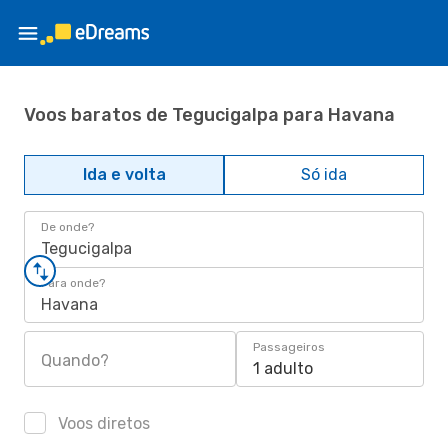
Voos baratos de Tegucigalpa para Havana
Ida e volta
Só ida
De onde?
Tegucigalpa
Para onde?
Havana
Passageiros
Quando?
1 adulto
Voos diretos