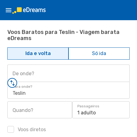
Voos Baratos para Teslin - Viagem barata
eDreams
Ida e volta
Só ida
De onde?
Para onde?
Teslin
Passageiros
Quando?
1 adulto
Voos diretos